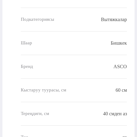
Вытяжкалар
Подкатегориясы
Бишкек
Шаар
ASCO
Бренд
60 см
Кыстаруу туурасы, см
40 смден аз
Тереңдиги, см