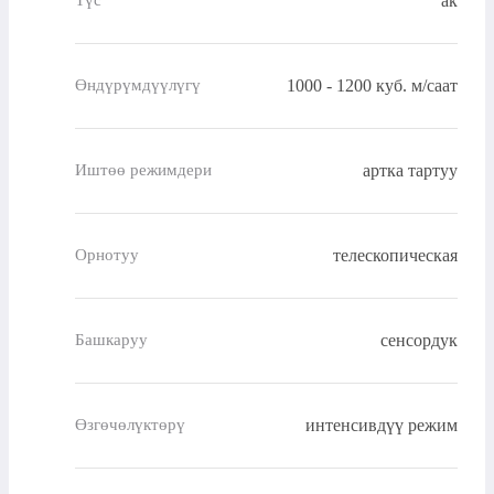
ак
Түс
1000 - 1200 куб. м/саат
Өндүрүмдүүлүгү
артка тартуу
Иштөө режимдери
телескопическая
Орнотуу
сенсордук
Башкаруу
интенсивдүү режим
Өзгөчөлүктөрү