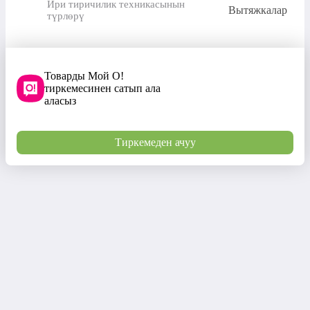
Ири тиричилик техникасынын
Вытяжкалар
түрлөрү
Товарды Мой О!
тиркемесинен сатып ала
аласыз
Тиркемеден ачуу