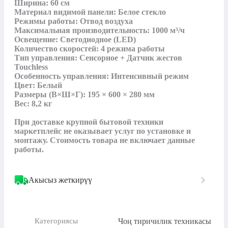
Ширина: 60 см 

Материал видимой панели: Белое стекло

Режимы работы: Отвод воздуха  

Максимальная производительность: 1000 м³/ч

Освещение: Светодиодное (LED)

Количество скоростей: 4 режима работы

Тип управления: Сенсорное + Датчик жестов 
Touchless

Особенность управления: Интенсивный режим 

Цвет: Белый

Размеры (В×Ш×Г): 195 × 600 × 280 мм

Вес: 8,2 кг 

При доставке крупной бытовой техники 
маркетплейс не оказывает услуг по установке и 
монтажу. Стоимость товара не включает данные 
работы.
Акысыз жеткирүү
Чоң тиричилик техникасы
Категориясы