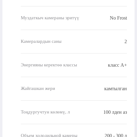
No Frost
Муздаткыч камераны эритүү
2
Камералардын саны
класс A+
Энергияны керектөө классы
камтылган
Жайгашкан жери
100 лден аз
Тоңдургучтун көлөмү, л
200 - 300 л
Объем холодильной камеры