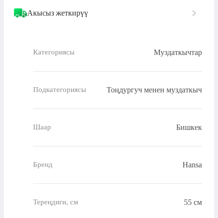
Акысыз жеткирүү
Муздаткычтар
Категориясы
Тоңдургуч менен муздаткыч
Подкатегориясы
Бишкек
Шаар
Hansa
Бренд
55 см
Тереңдиги, см