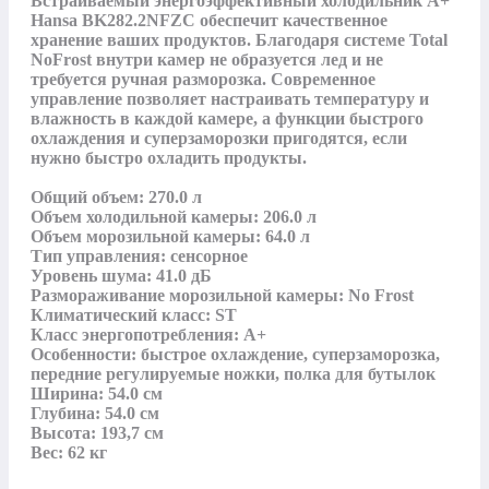
Встраиваемый энергоэффективный холодильник A+ 
Hansa BK282.2NFZC обеспечит качественное 
хранение ваших продуктов. Благодаря системе Total 
NoFrost внутри камер не образуется лед и не 
требуется ручная разморозка. Современное 
управление позволяет настраивать температуру и 
влажность в каждой камере, а функции быстрого 
охлаждения и суперзаморозки пригодятся, если 
нужно быстро охладить продукты.

Общий объем: 270.0 л

Объем холодильной камеры: 206.0 л

Объем морозильной камеры: 64.0 л

Тип управления: сенсорное

Уровень шума: 41.0 дБ

Размораживание морозильной камеры: No Frost

Климатический класс: ST

Класс энергопотребления: A+

Особенности: быстрое охлаждение, суперзаморозка, 
передние регулируемые ножки, полка для бутылок

Ширина: 54.0 см

Глубина: 54.0 см

Высота: 193,7 см

Вес: 62 кг