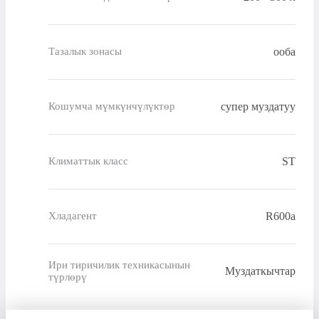
ооба
Тазалык зонасы
супер муздатуу
Кошумча мүмкүнчүлүктөр
ST
Климаттык класс
R600a
Хладагент
Ири тиричилик техникасынын
Муздаткычтар
түрлөрү