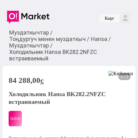
Кырг
Муздаткычтар
/
Тоңдургуч менен муздаткыч
/
Hansa
/
Муздаткычтар
/
Холодильник Hansa BK282.2NFZC
встраиваемый
1 / 2
84 288,00
c
Холодильник Hansa BK282.2NFZC
встраиваемый
0-0-
6