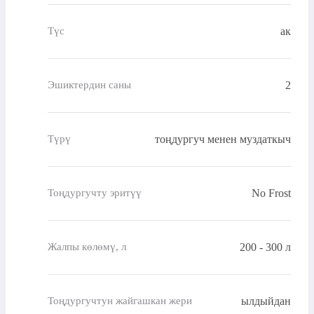
ак
Түс
2
Эшиктердин саны
тоңдургуч менен муздаткыч
Түрү
No Frost
Тоңдургучту эритүү
200 - 300 л
Жалпы көлөмү, л
ылдыйдан
Тоңдургучтун жайгашкан жери