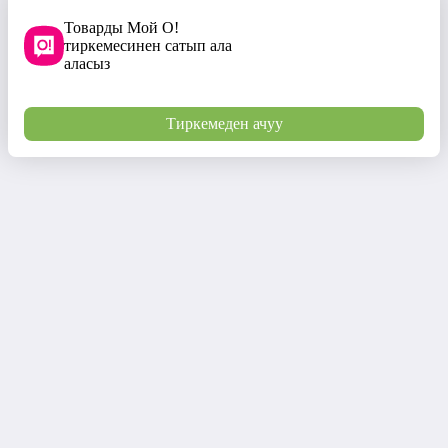
Товарды Мой О!
тиркемесинен сатып ала
аласыз
Тиркемеден ачуу