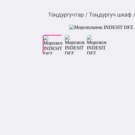
Тоңдургучтар
/
Тоңдургуч шкаф