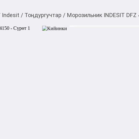
/
Indesit
/
Тоңдургучтар
/
Морозильник INDESIT DFZ 
34 300,00
c
Товарды Мой О!
тиркемесинен сатып ала
Морозильник INDESI
аласыз
0-0-
6
Характеристика:

Тип: вертикальная морозил
Объём морозильной камеры:
Мощность замораживания: 1
Система размораживания: N
Регулируемая температура: 
Тип управления: электронно
Количество выдвижных ящи
Количество морозильных кл