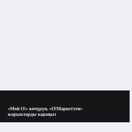
Бишкек
Indesit
50дөн 75 смге чейин
ак
тоңдургуч шкаф
«Мой О!» көчүрүп, «О!Маркеттен»
жарыяларды караңыз
No Frost
Көчүрүү үчүн камераны QR-кодго
багыттаңыз