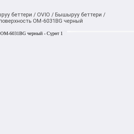
руу беттери
/
OVIO
/
Бышыруу беттери
/
поверхность OM-6031BG черный
13 999,00
c
Товарды Мой О!
тиркемесинен сатып ала
Встраиваемая комбин
аласыз
6031BG черный
0-0-
6
Характеристика: 

Бренд: OViO

Модель: OM-6031BG

Тип: встраиваемая комбини
Тип установки: независимая
Цвет: черный
