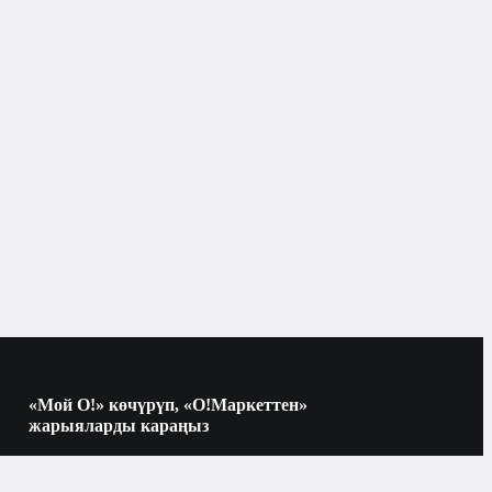
Бышыруу беттери
Бишкек
OVIO
айкалышкан
чыпкаланган айнек
«Мой О!» көчүрүп, «О!Маркеттен»
жарыяларды караңыз
көз карандысыз
Көчүрүү үчүн камераны QR-кодго
багыттаңыз