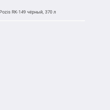
Pozis RK-149 чёрный, 370 л
Тиркемеден ачуу
-149 чёрный, 370 л
редставляет собой надежное и 
я вашей кухни, обеспечивая эффективное и 
ктов.

240 л

 130 л

ое
