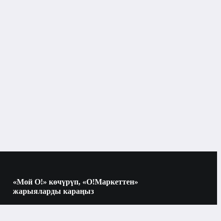
Тоңдургуч менен муздаткыч
Бишкек
Pozis
60 см
кара
«Мой О!» көчүрүп, «О!Маркеттен»
жарыяларды караңыз
Көчүрүү үчүн камераны QR-кодго
2
багыттаңыз