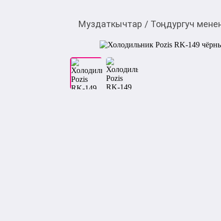
Муздаткычтар
/
Тоңдургуч мене