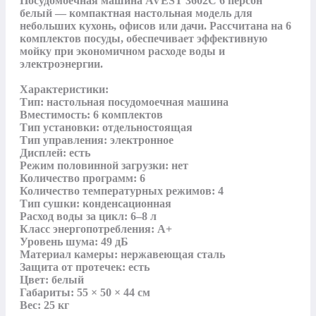
Посудомоечная машина AVEST 3602C 6 персон 
белый — компактная настольная модель для 
небольших кухонь, офисов или дачи. Рассчитана на 6 
комплектов посуды, обеспечивает эффективную 
мойку при экономичном расходе воды и 
электроэнергии.

Характеристики:

Тип: настольная посудомоечная машина

Вместимость: 6 комплектов

Тип установки: отдельностоящая

Тип управления: электронное

Дисплей: есть

Режим половинной загрузки: нет

Количество программ: 6

Количество температурных режимов: 4

Тип сушки: конденсационная

Расход воды за цикл: 6–8 л

Класс энергопотребления: A+

Уровень шума: 49 дБ

Материал камеры: нержавеющая сталь

Защита от протечек: есть

Цвет: белый

Габариты: 55 × 50 × 44 см

Вес: 25 кг
