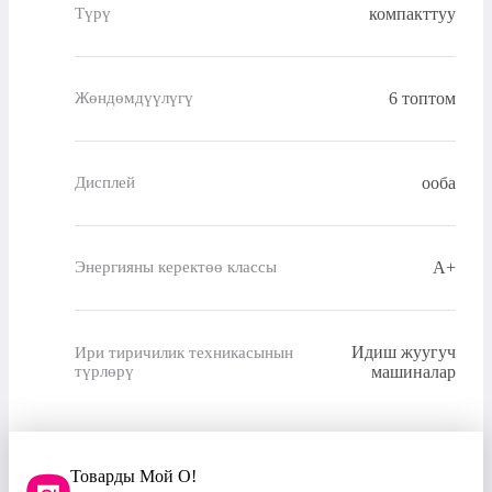
компакттуу
Түрү
6 топтом
Жөндөмдүүлүгү
ооба
Дисплей
A+
Энергияны керектөө классы
Идиш жуугуч
Ири тиричилик техникасынын
түрлөрү
машиналар
Товарды Мой О!