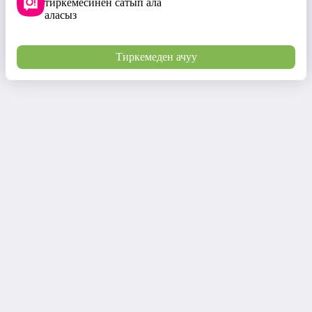
тиркемесинен сатып ала
аласыз
Тиркемеден ачуу