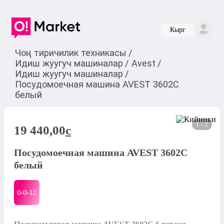
Кырг
Чоң тиричилик техникасы
/
Идиш жуугуч машиналар
/
Avest
/
Идиш жуугуч машиналар
/
Посудомоечная машина AVEST 3602C
белый
1 / 2
19 440,00
c
Посудомоечная машина AVEST 3602C
белый
0-0-
12