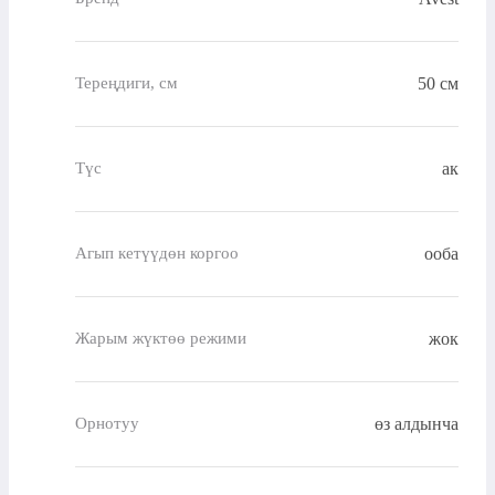
50 см
Тереңдиги, см
ак
Түс
ооба
Агып кетүүдөн коргоо
жок
Жарым жүктөө режими
өз алдынча
Орнотуу