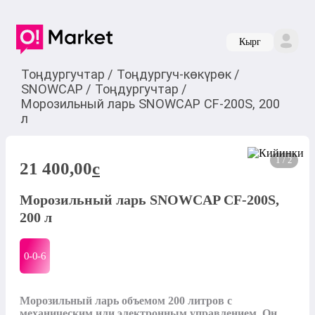
Кырг
Тоңдургучтар
/
Тоңдургуч-көкүрөк
/
SNOWCAP
/
Тоңдургучтар
/
Морозильный ларь SNOWCAP CF-200S, 200
л
1 / 2
21 400,00
c
Морозильный ларь SNOWCAP CF-200S,
200 л
0-0-
6
Морозильный ларь объемом 200 литров с 
механическим или электронным управлением. Он 