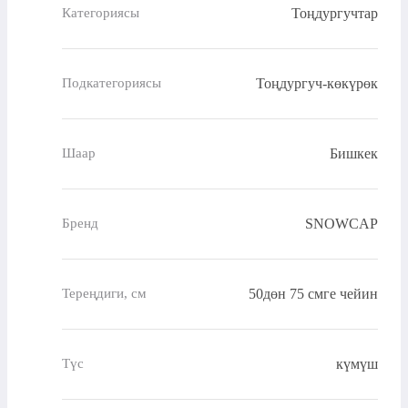
Тоңдургучтар
Категориясы
Тоңдургуч-көкүрөк
Подкатегориясы
Бишкек
Шаар
SNOWCAP
Бренд
50дөн 75 смге чейин
Тереңдиги, см
күмүш
Түс