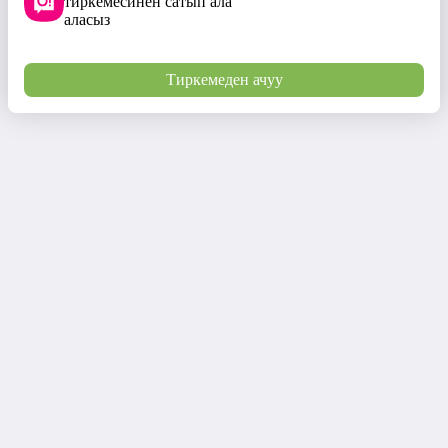
тиркемесинен сатып ала
аласыз
Тиркемеден ачуу