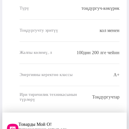
тоңдургуч-көкүрөк
Түрү
кол менен
Тоңдургучту эритүү
100дөн 200 лге чейин
Жалпы көлөмү, л
A+
Энергияны керектөө классы
Ири тиричилик техникасынын
Тоңдургучтар
түрлөрү
Товарды Мой О!