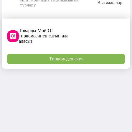
Ири тиричилик техникасынын
Вытяжкалар
түрлөрү
Товарды Мой О!
тиркемесинен сатып ала
аласыз
Тиркемеден ачуу