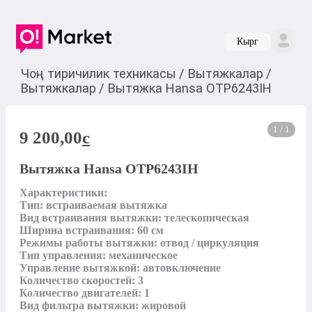
Кырг
Чоң тиричилик техникасы
/
Вытяжкалар
/
Вытяжкалар
/
Вытяжка Hansa OTP6243IH
1 / 1
9 200,00
c
Вытяжка Hansa OTP6243IH
Характеристики: 

Тип: встраиваемая вытяжка

Вид встраивания вытяжки: телескопическая

Ширина встраивания: 60 см

Режимы работы вытяжки: отвод / циркуляция

Тип управления: механическое

Управление вытяжкой: автовключение

Количество скоростей: 3

Количество двигателей: 1

Вид фильтра вытяжки: жировой
