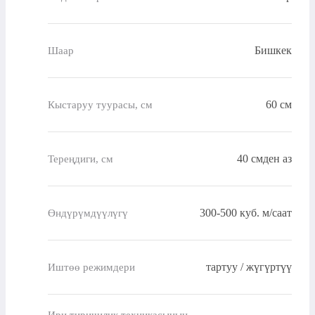
Бишкек
Шаар
60 см
Кыстаруу туурасы, см
40 смден аз
Тереңдиги, см
300-500 куб. м/саат
Өндүрүмдүүлүгү
тартуу / жүгүртүү
Иштөө режимдери