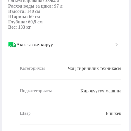
Объем барабана: 35/64 л

Расход воды за цикл: 97 л

Высота: 140 см

Ширина: 60 см

Глубина: 60,5 см

Вес: 133 кг
Акысыз жеткирүү
Чоң тиричилик техникасы
Категориясы
Кир жуугуч машина
Подкатегориясы
Бишкек
Шаар