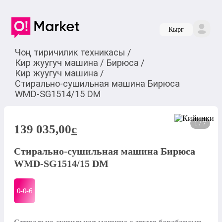
Кырг
Чоң тиричилик техникасы
/
Кир жуугуч машина
/
Бирюса
/
Кир жуугуч машина
/
Стирально-сушильная машина Бирюса
WMD-SG1514/15 DM
1 / 7
139 035,00
c
Стирально-сушильная машина Бирюса
WMD-SG1514/15 DM
0-0-
6