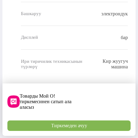
электрондук
Башкаруу
бар
Дисплей
Кир жуугуч
Ири тиричилик техникасынын
түрлөрү
машина
Товарды Мой О!
тиркемесинен сатып ала
аласыз
Тиркемеден ачуу