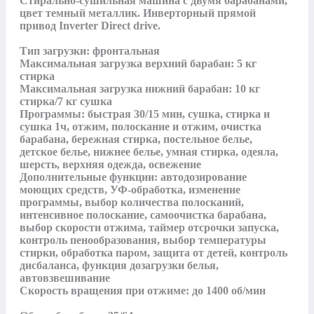
Стирально-сушильная машина с двумя барабанами, 
цвет темный металлик. Инверторный прямой 
привод Inverter Direct drive.

Тип загрузки: фронтальная

Максимальная загрузка верхний барабан: 5 кг 
стирка

Максимальная загрузка нижний барабан: 10 кг 
стирка/7 кг сушка

Программы: быстрая 30/15 мин, сушка, стирка и 
сушка 1ч, отжим, полоскание и отжим, очистка 
барабана, бережная стирка, постельное белье, 
детское белье, нижнее белье, умная стирка, одеяла, 
шерсть, верхняя одежда, освежение

Дополнительные функции: автодозирование 
моющих средств, УФ-обработка, изменение 
программы, выбор количества полосканий, 
интенсивное полоскание, самоочистка барабана, 
выбор скорости отжима, таймер отсрочки запуска, 
контроль пенообразования, выбор температуры 
стирки, обработка паром, защита от детей, контроль 
дисбаланса, функция дозагрузки белья, 
автовзвешивание

Скорость вращения при отжиме: до 1400 об/мин
