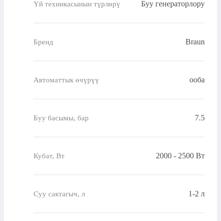
Буу генераторлору
Үй техникасынын түрлөрү
Braun
Бренд
ооба
Автоматтык өчүрүү
7.5
Буу басымы, бар
2000 - 2500 Вт
Кубат, Вт
1-2 л
Суу сактагыч, л