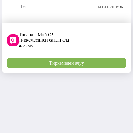
кызгылт көк
Түс
Товарды Мой О!
тиркемесинен сатып ала
аласыз
Тиркемеден ачуу