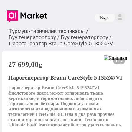
Кырг
Турмуш-тиричилик техникасы
/
Буу генераторлору
/
Буу генераторлору
/
Парогенератор Braun CareStyle 5 IS5247VI
1 / 4
27 699,00
c
Парогенератор Braun CareStyle 5 IS5247VI
Парогенератор Braun CareStyle 5 IS5247VI 
фиолетового цвета может отпаривать ткань 
вертикально и горизонтально, либо гладить 
горизонтально без пара. Подошва утюжка 
изготовлена из анодированного алюминия с 
технологией FreeGlide 3D. Она в два раза прочнее 
стали и хорошо скользит по ткани. Технология 
Ultimate FastClean позволяет быстро удалять накипь.
