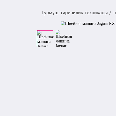
Турмуш-тиричилик техникасы
/
Т