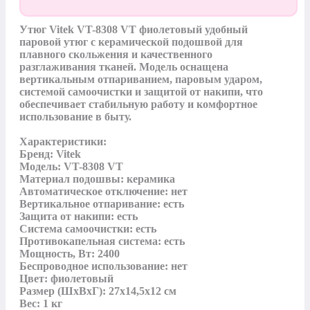
Утюг Vitek VT-8308 VT фиолетовый удобный 
паровой утюг с керамической подошвой для 
плавного скольжения и качественного 
разглаживания тканей. Модель оснащена 
вертикальным отпариванием, паровым ударом, 
системой самоочистки и защитой от накипи, что 
обеспечивает стабильную работу и комфортное 
использование в быту.

Характеристики:

Бренд: Vitek

Модель: VT-8308 VT

Материал подошвы: керамика

Автоматическое отключение: нет

Вертикальное отпаривание: есть

Защита от накипи: есть

Система самоочистки: есть

Противокапельная система: есть

Мощность, Вт: 2400

Беспроводное использование: нет

Цвет: фиолетовый

Размер (ШхВхГ): 27х14,5х12 см

Вес: 1 кг