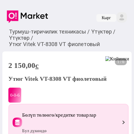
Кырг
Турмуш-тиричилик техникасы
/
Үтүктөр
/
Үтүктөр
/
Утюг Vitek VT-8308 VT фиолетовый
1 / 6
2 150,00
c
Утюг Vitek VT-8308 VT фиолетовый
0-0-
6
Бөлүп төлөөгө/кредитке товарлар
Бул дүкөндө