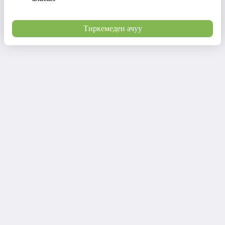
Тиркемеден ачуу