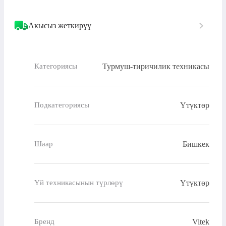
Акысыз жеткирүү
Турмуш-тиричилик техникасы
Категориясы
Үтүктөр
Подкатегориясы
Бишкек
Шаар
Үтүктөр
Үй техникасынын түрлөрү
Vitek
Бренд