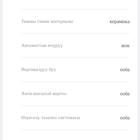
керамика
Тышкы таман материалы
жок
Автоматтык өчүрүү
ооба
Вертикалдуу буу
ооба
Анти-масштаб коргоо
ооба
Өзүн-өзү тазалоо системасы