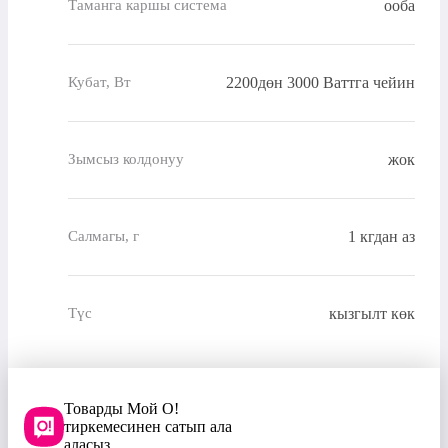
ооба
Таманга каршы система
2200дөн 3000 Ваттга чейин
Кубат, Вт
жок
Зымсыз колдонуу
1 кгдан аз
Салмагы, г
кызгылт көк
Түс
Товарды Мой О!
тиркемесинен сатып ала
аласыз