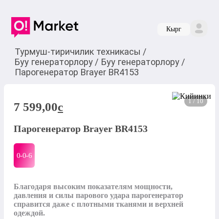
Кырг
Турмуш-тиричилик техникасы
/
Буу генераторлору
/
Буу генераторлору
/
Парогенератор Brayer BR4153
1 / 10
7 599,00
c
Парогенератор Brayer BR4153
0-0-
6
Благодаря высоким показателям мощности, 
давления и силы парового удара парогенератор 
справится даже с плотными тканями и верхней 
одеждой. 
