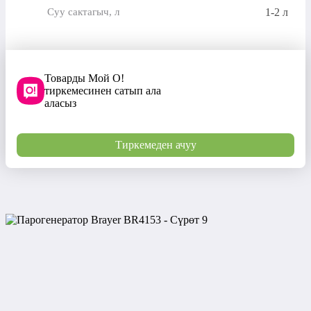
1-2 л
Суу сактагыч, л
Товарды Мой О!
тиркемесинен сатып ала
аласыз
Тиркемеден ачуу