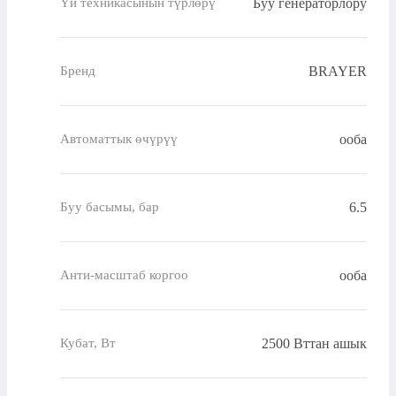
Буу генераторлору
Үй техникасынын түрлөрү
BRAYER
Бренд
ооба
Автоматтык өчүрүү
6.5
Буу басымы, бар
ооба
Анти-масштаб коргоо
2500 Вттан ашык
Кубат, Вт