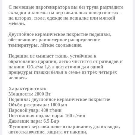
С помощью парогенератора вы без труда разгладите 
складки и заломы на вертикальных поверхностях – 
на шторах, тюле, одежде на вешалке или мягкой 
мебели. 

Двуслойное керамическое покрытие подошвы, 
обеспечивает равномерное распределение 
температуры, лёгкое скольжение. 

Подошва не сминает ткань, устойчива к 
образованию царапин, легко чистится от разводов и 
накипи. Объема 1,8 л достаточно для одной 
процедуры глажки белья в семье из трёх-четырёх 
человек.

Характеристики:

Мощность: 2800 Вт

Подошва: двуслойное керамическое покрытие

Объём резервуара: 1800 мл

Паровой удар: 480 г/мин

Постоянная подача пара: 160 г/мин

Давление пара: 6.5 Бар

Функции: вертикальное отпаривание, долив воды, 
автоотключение, защита от накипи, 