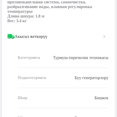
противокапельная система, самоочистка, 
разбрызгивание воды, плавная регулировка 
температуры

Длина шнура: 1.8 м

Вес: 3.4 кг
Акысыз жеткирүү
Турмуш-тиричилик техникасы
Категориясы
Буу генераторлору
Подкатегориясы
Бишкек
Шаар