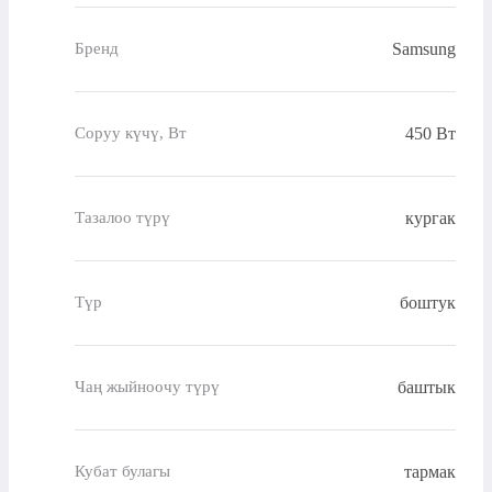
Samsung
Бренд
450 Вт
Соруу күчү, Вт
кургак
Тазалоо түрү
боштук
Түр
баштык
Чаң жыйноочу түрү
тармак
Кубат булагы