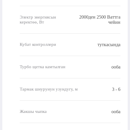
2000ден 2500 Ваттга
Электр энергиясын
керектөө, Вт
чейин
туткасында
Кубат контроллери
ооба
Турбо щетка камтылган
3 - 6
Тармак шнурунун узундугу, м
ооба
Жакшы чыпка