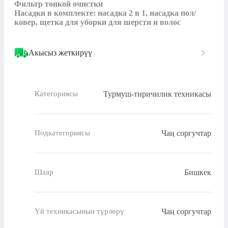
Фильтр тонкой очистки

Насадки в комплекте: насадка 2 в 1, насадка пол/
ковер, щетка для уборки для шерсти и волос
Акысыз жеткирүү
Турмуш-тиричилик техникасы
Категориясы
Чаң соргучтар
Подкатегориясы
Бишкек
Шаар
Чаң соргучтар
Үй техникасынын түрлөрү