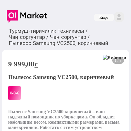
Кырг
Турмуш-тиричилик техникасы
/
Чаң соргучтар
/
Чаң соргучтар
/
Пылесос Samsung VC2500, коричневый
1 / 8
9 999,00
c
Пылесос Samsung VC2500, коричневый
0-0-
6
Пылесос Samsung VC2500 коричневый – ваш 
надежный помощник по уборке дома. Он обладает 
небольшим весом, компактными размерами, весьма 
маневренный. Работать с этим устройством 