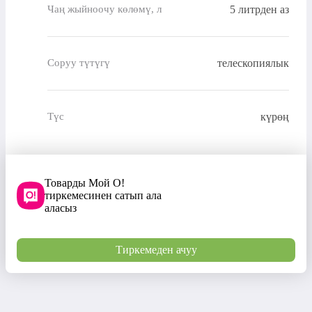
5 литрден аз
Чаң жыйноочу көлөмү, л
телескопиялык
Соруу түтүгү
күрөң
Түс
Товарды Мой О!
тиркемесинен сатып ала
аласыз
Тиркемеден ачуу