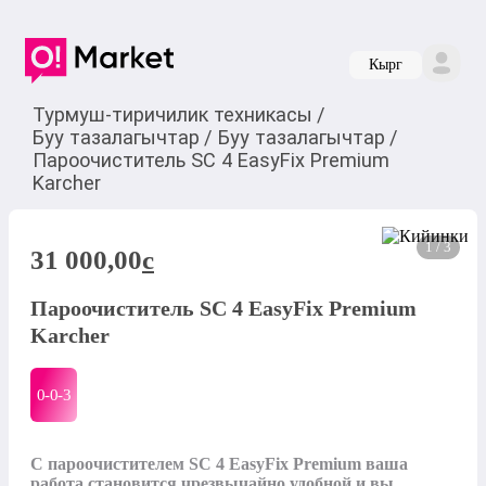
Кырг
Турмуш-тиричилик техникасы
/
Буу тазалагычтар
/
Буу тазалагычтар
/
Пароочиститель SC 4 EasyFix Premium
Karcher
1 / 3
31 000,00
c
Пароочиститель SC 4 EasyFix Premium
Karcher
0-0-
3
С пароочистителем SC 4 EasyFix Premium ваша 
работа становится чрезвычайно удобной и вы 