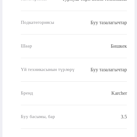
Буу тазалагычтар
Подкатегориясы
Бишкек
Шаар
Буу тазалагычтар
Үй техникасынын түрлөрү
Karcher
Бренд
3.5
Буу басымы, бар