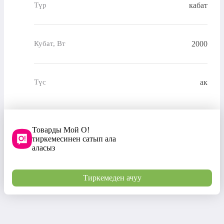
кабат
Түр
2000
Кубат, Вт
ак
Түс
Товарды Мой О!
тиркемесинен сатып ала
аласыз
Тиркемеден ачуу