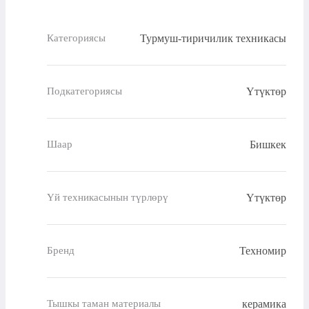
Турмуш-тиричилик техникасы
Категориясы
Үтүктөр
Подкатегориясы
Бишкек
Шаар
Үтүктөр
Үй техникасынын түрлөрү
Техномир
Бренд
керамика
Тышкы таман материалы