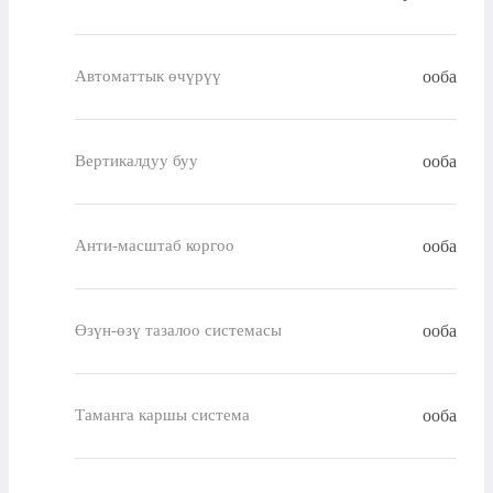
ооба
Автоматтык өчүрүү
ооба
Вертикалдуу буу
ооба
Анти-масштаб коргоо
ооба
Өзүн-өзү тазалоо системасы
ооба
Таманга каршы система