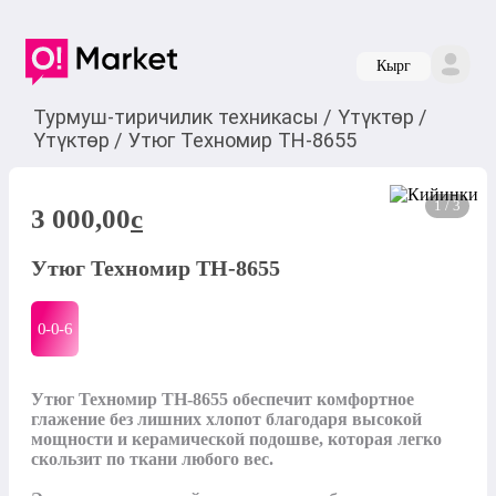
Кырг
Турмуш-тиричилик техникасы
/
Үтүктөр
/
Үтүктөр
/
Утюг Техномир TH-8655
1 / 3
3 000,00
c
Утюг Техномир TH-8655
0-0-
6
Утюг Техномир TH-8655 обеспечит комфортное 
глажение без лишних хлопот благодаря высокой 
мощности и керамической подошве, которая легко 
скользит по ткани любого вес.
