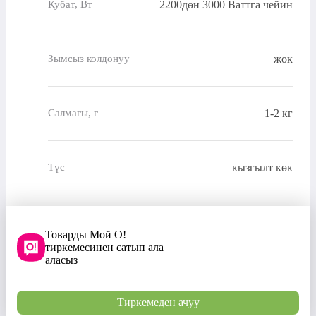
2200дөн 3000 Ваттга чейин
Кубат, Вт
жок
Зымсыз колдонуу
1-2 кг
Салмагы, г
кызгылт көк
Түс
Товарды Мой О!
тиркемесинен сатып ала
аласыз
Тиркемеден ачуу