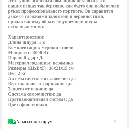
Этот универсальный помощник позаботится о 
ваших вещах так бережно, как будто они побывали в 
руках профессионального портного. Он справится 
даже со сложными заломами и неровностями, 
придав вашему образу безупречный вид за 
несколько минут.

Характеристики:

Длина шнура: 1 м

Комплектация: мерный стакан

Мощность: 3000 Вт

Паровой удар: Да

Материал подошвы: керамика

Размеры (ШхВхГ): 36x21x15 см

Вес: 2 кг

Автоматическое отключение: да

Вертикальное отпаривание: да

Защита от накипи: да

Система самоочистки: да

Противокапельная система: да

Цвет: фиолетовый
Акысыз жеткирүү