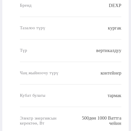
DEXP
Бренд
кургак
Тазалоо түрү
вертикалдуу
Түр
контейнер
Чаң жыйноочу түрү
тармак
Кубат булагы
500дөн 1000 Ваттга
Электр энергиясын
керектөө, Вт
чейин