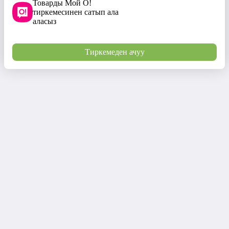
Товарды Мой О!
тиркемесинен сатып ала
аласыз
Тиркемеден ачуу