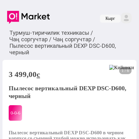
Кырг
Турмуш-тиричилик техникасы
/
Чаң соргучтар
/
Чаң соргучтар
/
Пылесос вертикальный DEXP DSC-D600,
черный
1 / 6
3 499,00
c
Пылесос вертикальный DEXP DSC-D600,
черный
0-0-
6
Пылесос вертикальный DEXP DSC-D600 в черном 
корпусе со съемной трубой можно использовать как 