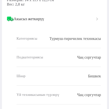
Вес: 2,8 кг
Акысыз жеткирүү
Турмуш-тиричилик техникасы
Категориясы
Чаң соргучтар
Подкатегориясы
Бишкек
Шаар
Чаң соргучтар
Үй техникасынын түрлөрү