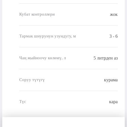
жок
Кубат контроллери
3 - 6
Тармак шнурунун узундугу, м
5 литрден аз
Чаң жыйноочу көлөмү, л
курама
Соруу түтүгү
кара
Түс