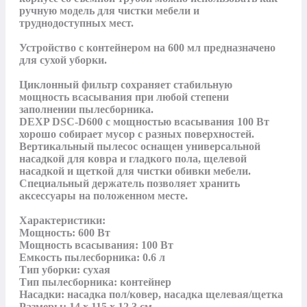
ручную модель для чистки мебели и 
труднодоступных мест. 

Устройство с контейнером на 600 мл предназначено 
для сухой уборки.

Циклонный фильтр сохраняет стабильную 
мощность всасывания при любой степени 
заполнении пылесборника.

DEXP DSC-D600 с мощностью всасывания 100 Вт 
хорошо собирает мусор с разных поверхностей. 
Вертикальный пылесос оснащен универсальной 
насадкой для ковра и гладкого пола, щелевой 
насадкой и щеткой для чистки обивки мебели. 
Специальный держатель позволяет хранить 
аксессуары на положенном месте.

Характеристики:

Мощность: 600 Вт

Мощность всасывания: 100 Вт

Емкость пылесборника: 0.6 л

Тип уборки: сухая

Тип пылесборника: контейнер

Насадки: насадка пол/ковер, насадка щелевая/щетка

Размеры: 14 x 115 x 12,3 см
