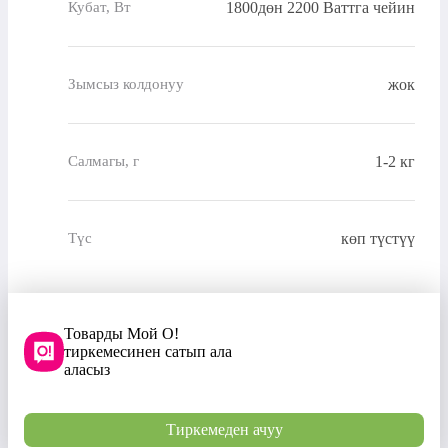
1800дөн 2200 Ваттга чейин
Кубат, Вт
жок
Зымсыз колдонуу
1-2 кг
Салмагы, г
көп түстүү
Түс
Товарды Мой О!
тиркемесинен сатып ала
аласыз
Тиркемеден ачуу