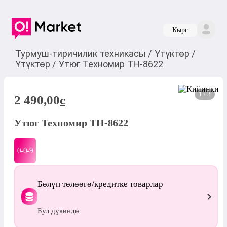
Кырг
Турмуш-тиричилик техникасы
/
Үтүктөр
/
Үтүктөр
/
Утюг Техномир ТН-8622
1 / 3
2 490,00
c
Утюг Техномир ТН-8622
0-0-
9
Бөлүп төлөөгө/кредитке товарлар
Бул дүкөндө