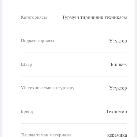
Турмуш-тиричилик техникасы
Категориясы
Үтүктөр
Подкатегориясы
Бишкек
Шаар
Үтүктөр
Үй техникасынын түрлөрү
Техномир
Бренд
керамика
Тышкы таман материалы