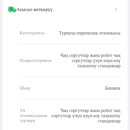
Акысыз жеткирүү
Турмуш-тиричилик техникасы
Категориясы
Чаң соргучтар жана робот чаң
соргучтар үчүн өзүн-өзү
Подкатегориясы
тазалоочу станциялар
Бишкек
Шаар
Чаң соргучтар жана робот чаң
Үй
соргучтар үчүн өзүн-өзү тазалоочу
техникасынын
түрлөрү
станциялар