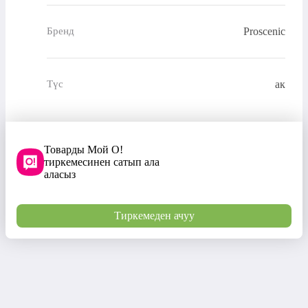
Proscenic
Бренд
ак
Түс
Товарды Мой О!
тиркемесинен сатып ала
аласыз
Тиркемеден ачуу