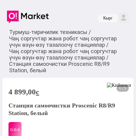
Кырг
Турмуш-тиричилик техникасы
/
Чаң соргучтар жана робот чаң соргучтар
үчүн өзүн-өзү тазалоочу станциялар
/
Чаң соргучтар жана робот чаң соргучтар
үчүн өзүн-өзү тазалоочу станциялар
/
Станция самоочистки Proscenic R8/R9
Station, белый
1 / 5
4 899,00
c
Станция самоочистки Proscenic R8/R9
Station, белый
0-0-
6