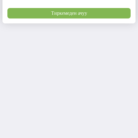
Тиркемеден ачуу