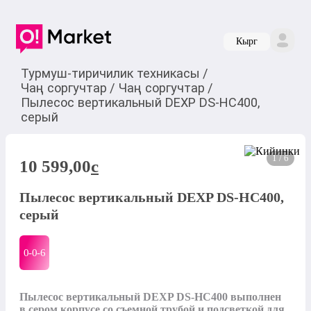
Кырг
Турмуш-тиричилик техникасы
/
Чаң соргучтар
/
Чаң соргучтар
/
Пылесос вертикальный DEXP DS-HC400,
серый
1 / 6
10 599,00
c
Пылесос вертикальный DEXP DS-HC400,
серый
0-0-
6
Пылесос вертикальный DEXP DS-HC400 выполнен 
в сером корпусе со съемной трубой и подсветкой для 