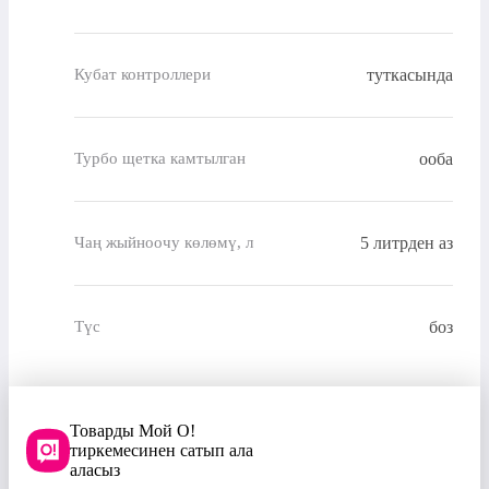
туткасында
Кубат контроллери
ооба
Турбо щетка камтылган
5 литрден аз
Чаң жыйноочу көлөмү, л
боз
Түс
Товарды Мой О!
тиркемесинен сатып ала
аласыз