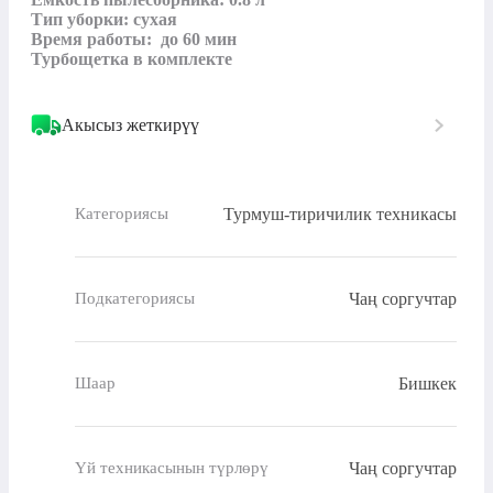
Тип уборки: сухая

Время работы:  до 60 мин

Турбощетка в комплекте
Акысыз жеткирүү
Турмуш-тиричилик техникасы
Категориясы
Чаң соргучтар
Подкатегориясы
Бишкек
Шаар
Чаң соргучтар
Үй техникасынын түрлөрү