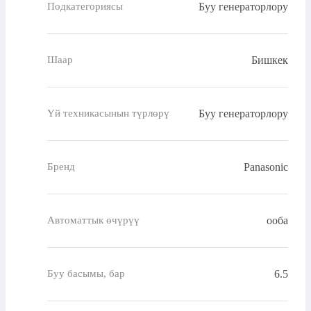
Буу генераторлору
Подкатегориясы
Бишкек
Шаар
Буу генераторлору
Үй техникасынын түрлөрү
Panasonic
Бренд
ооба
Автоматтык өчүрүү
6.5
Буу басымы, бар