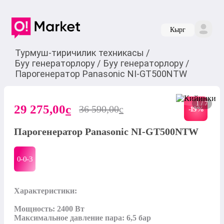
Кырг
Турмуш-тиричилик техникасы
/
Буу генераторлору
/
Буу генераторлору
/
Парогенератор Panasonic NI-GT500NTW
1 / 7
29 275,00
c
36 590,00
c
-
19
%
Парогенератор Panasonic NI-GT500NTW
0-0-
3
Характеристики:

Мощность: 2400 Вт

Максимальное давление пара: 6,5 бар
