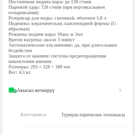
Постоянная подача пара: до 130 г/мин

Паровой удар: 720 г/мин (при вертикальном 
отпаривании)

Резервуар для воды: съемный, объемом 1,8 л

Подошва: керамическая, каплевидной формы (U-
образная)

Режимы подачи пара: Макс и Эко

Время нагрева: около 3 минут

Автоматическое отключение: да, при длительном 
бездействи

Защита от накипи: система предотвращения 
накопления накипи

Размеры: 293 × 228 × 389 мм

Вес: 4,3 кг.
Акысыз жеткирүү
Турмуш-тиричилик техникасы
Категориясы