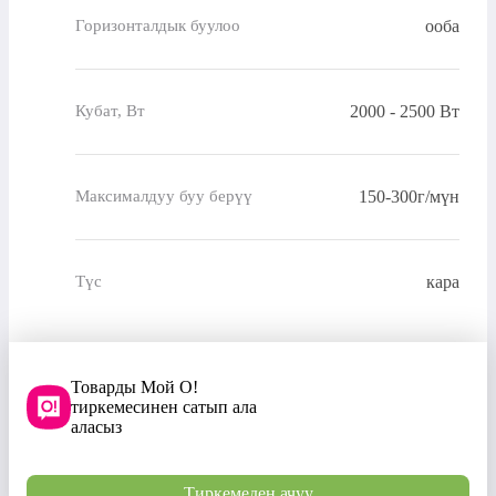
ооба
Горизонталдык буулоо
2000 - 2500 Вт
Кубат, Вт
150-300г/мүн
Максималдуу буу берүү
кара
Түс
Товарды Мой О!
тиркемесинен сатып ала
аласыз
Тиркемеден ачуу