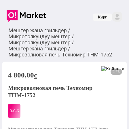
Кырг
Мештер жана грильдер
/
Микротолкундуу мештер
/
Микротолкундуу мештер
/
Мештер жана грильдер
/
Микроволновая печь Техномир ТНМ-1752
1 / 3
4 800,00
c
Микроволновая печь Техномир
ТНМ-1752
0-0-
6