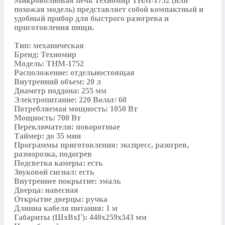
Микроволновая печь Техномир ТНМ-1752 (или 
похожая модель) представляет собой компактный и 
удобный прибор для быстрого разогрева и 
приготовления пищи.

Тип: механическая

Бренд: Техномир

Модель: ТНМ-1752

Расположение: отдельностоящая

Внутренний объем: 20 л

Диаметр поддона: 255 мм

Электропитание: 220 Вольт/ 60

Потребляемая мощность: 1050 Вт

Мощность: 700 Вт

Переключатели: поворотные

Таймер: до 35 мин

Программы приготовления: экспресс, разогрев, 
разморозка, подогрев

Подсветка камеры: есть

Звуковой сигнал: есть

Внутреннее покрытие: эмаль

Дверца: навесная

Открытие дверцы: ручка

Длинна кабеля питания: 1 м

Габариты (ШхВхГ): 440х259х343 мм
