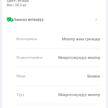
Цвет: белый

Вес: 10.3 кг
Акысыз жеткирүү
Мештер жана грильдер
Категориясы
Микротолкундуу мештер
Подкатегориясы
Бишкек
Шаар
Микротолкундуу мештер
Түрү