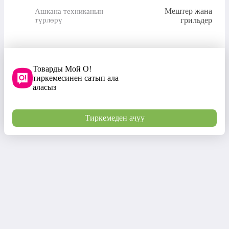
Мештер жана
Ашкана техниканын
түрлөрү
грильдер
Товарды Мой О!
тиркемесинен сатып ала
аласыз
Тиркемеден ачуу