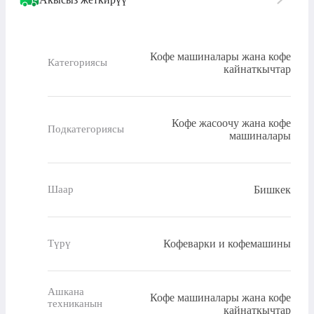
Кофе машиналары жана кофе
Категориясы
кайнаткычтар
Кофе жасоочу жана кофе
Подкатегориясы
машиналары
Бишкек
Шаар
Кофеварки и кофемашины
Түрү
Ашкана
Кофе машиналары жана кофе
техниканын
кайнаткычтар