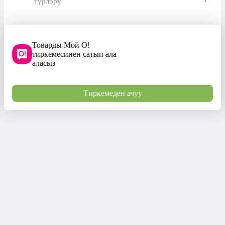
түрлөрү
Товарды Мой О!
тиркемесинен сатып ала
аласыз
Тиркемеден ачуу