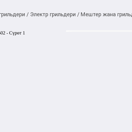
грильдери
/
Электр грильдери
/
Мештер жана гриль
6 500,00
c
9 500
c
Товарды Мой О!
тиркемесинен сатып ала
Аэрогриль ТехноМир
аласыз
0-0-
6
Аэрогриль Техномир: ваш 
Оцените удобство и стиль 
устройством для приготовл
Объём: 10 л

Мощность: 3000 Вт

Управление: сенсорное с LE
Напряжение: 220–240 В, 50/6