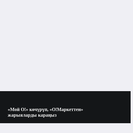
Электр грильдери
Мештер жана грильдер
лөрү
«Мой О!» көчүрүп, «О!Маркеттен»
жарыяларды караңыз
Көчүрүү үчүн камераны QR-кодго
багыттаңыз