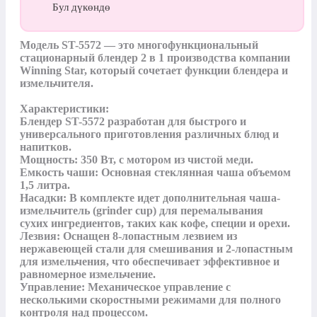
Бул дүкөндө
Модель ST-5572 — это многофункциональный 
стационарный блендер 2 в 1 производства компании 
Winning Star, который сочетает функции блендера и 
измельчителя.

Характеристики:

Блендер ST-5572 разработан для быстрого и 
универсального приготовления различных блюд и 
напитков. 

Мощность: 350 Вт, с мотором из чистой меди.

Емкость чаши: Основная стеклянная чаша объемом 
1,5 литра.

Насадки: В комплекте идет дополнительная чаша-
измельчитель (grinder cup) для перемалывания 
сухих ингредиентов, таких как кофе, специи и орехи.

Лезвия: Оснащен 8-лопастным лезвием из 
нержавеющей стали для смешивания и 2-лопастным 
для измельчения, что обеспечивает эффективное и 
равномерное измельчение.

Управление: Механическое управление с 
несколькими скоростными режимами для полного 
контроля над процессом.
