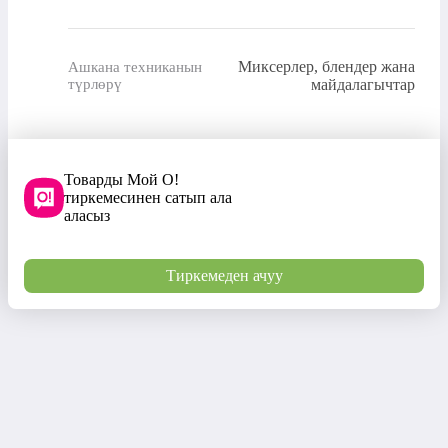
Миксерлер, блендер жана
Ашкана техниканын
түрлөрү
майдалагычтар
Товарды Мой О!
тиркемесинен сатып ала
аласыз
Тиркемеден ачуу