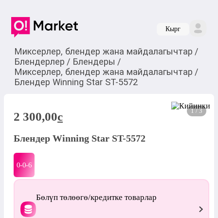
Кырг
Миксерлер, блендер жана майдалагычтар
/
Блендерлер
/
Блендеры
/
Миксерлер, блендер жана майдалагычтар
/
Блендер Winning Star ST-5572
1 / 3
2 300,00
c
Блендер Winning Star ST-5572
0-0-
6
Бөлүп төлөөгө/кредитке товарлар