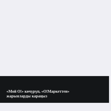
Микротолкундуу мештер
Мештер жана грильдер
лөрү
«Мой О!» көчүрүп, «О!Маркеттен»
жарыяларды караңыз
Көчүрүү үчүн камераны QR-кодго
багыттаңыз