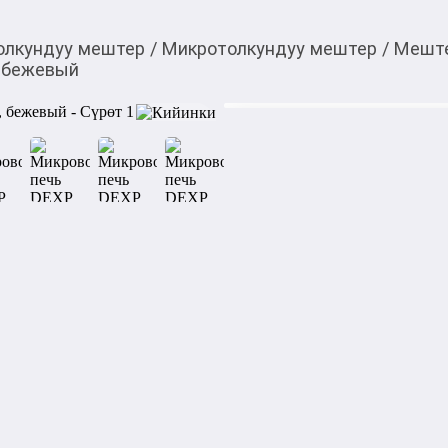
олкундуу мештер
/
Микротолкундуу мештер
/
Меште
, бежевый
6 599,00
c
Товарды Мой О!
тиркемесинен сатып ала
Микроволновая печь 
аласыз
0-0-
6
Микроволновая печь DEXP E
легким намеком на ретро-с
дизайном, но и высокой фун
На него можно устанавливат
Внутреннее покрытие камер
легкой в уборке и невоспри