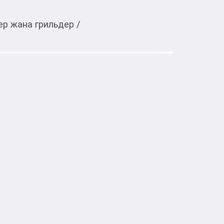
р жана грильдер
/
Тиркемеден ачуу
 Hansa AMG20BFH встраиваемая
ая печь Hansa AMG20BFH черного цвета 
ание.

азогревать, размораживать и готовить 
ря наличию большого количества 
дителем программ.

ью управляет автоматика, обычно требуют 