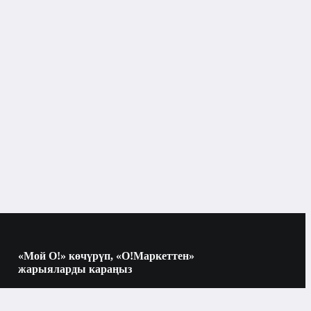
Мештер жана грильдер
Микротолкундуу мештер
Бишкек
Микротолкундуу мештер
«Мой О!» көчүрүп, «О!Маркеттен»
жарыяларды караңыз
Мештер жана грильдер
лөрү
Көчүрүү үчүн камераны QR-кодго
багыттаңыз