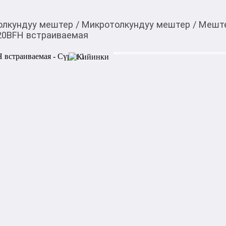
олкундуу мештер
/
Микротолкундуу мештер
/
Меште
20BFH встраиваемая
20 018,00
c
Товарды Мой О!
тиркемесинен сатып ала
Микроволновая печь
аласыз
0-0-
6
Встраиваемая микроволнов
мгновенно привлекает вним
Hansa AMG20BFH способна р
полноценные блюда благода
предустановленных произво
Режимы, которыми полност