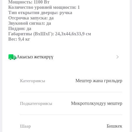
Мощность: 1100 Вт

Количество уровней мощности: 1

Тип открытия дверцы: ручка

Отсрочка запуска: да

Звуковой сигнал: да

Поддон: да

Габаритны (ВхШхГ): 24,3х44,6х33,9 см

Вес: 9,4 кг
Акысыз жеткирүү
Мештер жана грильдер
Категориясы
Микротолкундуу мештер
Подкатегориясы
Бишкек
Шаар