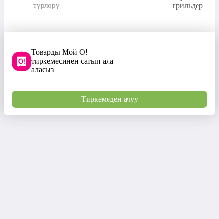
түрлөрү
грильдер
Товарды Мой О!
тиркемесинен сатып ала
аласыз
Тиркемеден ачуу