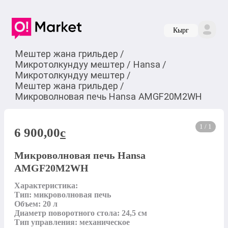
Кырг
Мештер жана грильдер
/
Микротолкундуу мештер
/
Hansa
/
Микротолкундуу мештер
/
Мештер жана грильдер
/
Микроволновая печь Hansa AMGF20M2WH
1 / 1
6 900,00
c
Микроволновая печь Hansa
AMGF20M2WH
Характеристика: 

Тип: микроволновая печь

Объем: 20 л

Диаметр поворотного стола: 24,5 см

Тип управления: механическое
