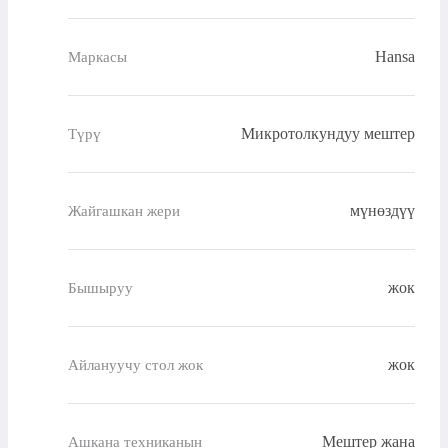
Hansa
Маркасы
Микротолкундуу мештер
Түрү
мүнөздүү
Жайгашкан жери
жок
Бышыруу
жок
Айлануучу стол жок
Мештер жана
Ашкана техниканын