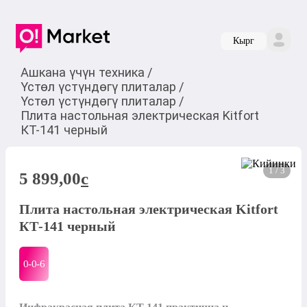
Кырг
Ашкана үчүн техника
/
Үстөл үстүндөгү плиталар
/
Үстөл үстүндөгү плиталар
/
Плита настольная электрическая Kitfort
КТ-141 черный
1 / 3
5 899,00
c
Плита настольная электрическая Kitfort
КТ-141 черный
0-0-
6