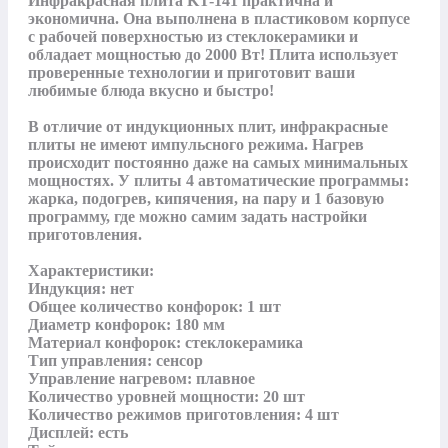
Инфракрасная плита KT-141 практична и 
экономична. Она выполнена в пластиковом корпусе 
с рабочей поверхностью из стеклокерамики и 
обладает мощностью до 2000 Вт! Плита использует 
проверенные технологии и приготовит ваши 
любимые блюда вкусно и быстро!

В отличие от индукционных плит, инфракрасные 
плиты не имеют импульсного режима. Нагрев 
происходит постоянно даже на самых минимальных 
мощностях. У плиты 4 автоматические программы: 
жарка, подогрев, кипячения, на пару и 1 базовую 
программу, где можно самим задать настройки 
приготовления.

Характеристики:

Индукция: нет

Общее количество конфорок: 1 шт

Диаметр конфорок: 180 мм

Материал конфорок: стеклокерамика

Тип управления: сенсор

Управление нагревом: плавное

Количество уровней мощности: 20 шт

Количество режимов приготовления: 4 шт

Дисплей: есть
