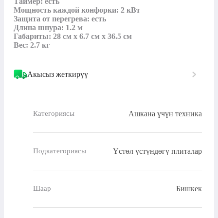
Таймер: есть

Мощность каждой конфорки: 2 кВт

Защита от перегрева: есть

Длина шнура: 1.2 м

Габариты: 28 см x 6.7 см x 36.5 см

Вес: 2.7 кг
Акысыз жеткирүү
Ашкана үчүн техника
Категориясы
Үстөл үстүндөгү плиталар
Подкатегориясы
Бишкек
Шаар