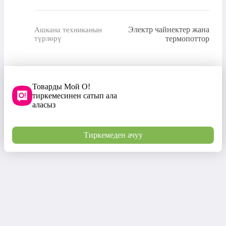
Электр чайнектер жана
Ашкана техниканын
түрлөрү
термопоттор
Товарды Мой О!
тиркемесинен сатып ала
аласыз
Тиркемеден ачуу