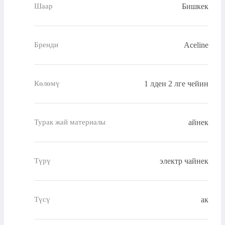
Бишкек
Шаар
Aceline
Бренди
1 лден 2 лге чейин
Көлөмү
айнек
Турак жай материалы
электр чайнек
Түрү
ак
Түсү