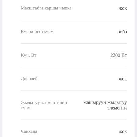
жок
Масштабга каршы чыпка
ооба
Күч көрсөткүчү
2200 Вт
Күч, Вт
жок
Дисплей
жашыруун жылытуу
Жылытуу элементинин
түрү
элементи
жок
Чайкана