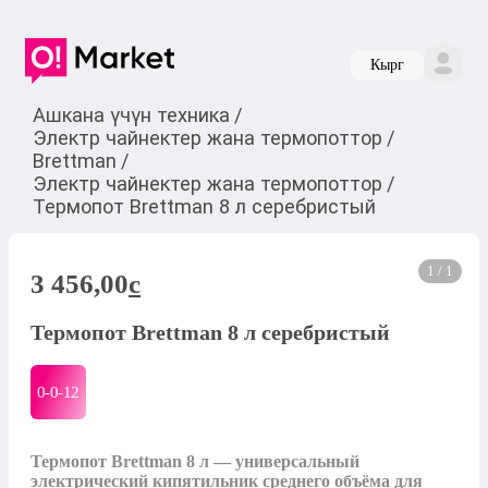
Кырг
Ашкана үчүн техника
/
Электр чайнектер жана термопоттор
/
Brettman
/
Электр чайнектер жана термопоттор
/
Термопот Brettman 8 л серебристый
1 / 1
3 456,00
c
Термопот Brettman 8 л серебристый
0-0-
12
Термопот Brettman 8 л — универсальный 
электрический кипятильник среднего объёма для 