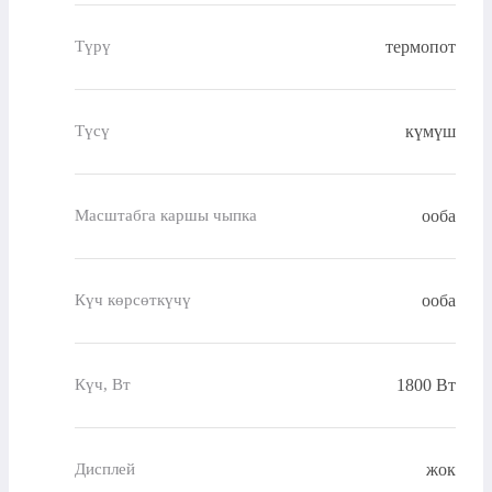
термопот
Түрү
күмүш
Түсү
ооба
Масштабга каршы чыпка
ооба
Күч көрсөткүчү
1800 Вт
Күч, Вт
жок
Дисплей