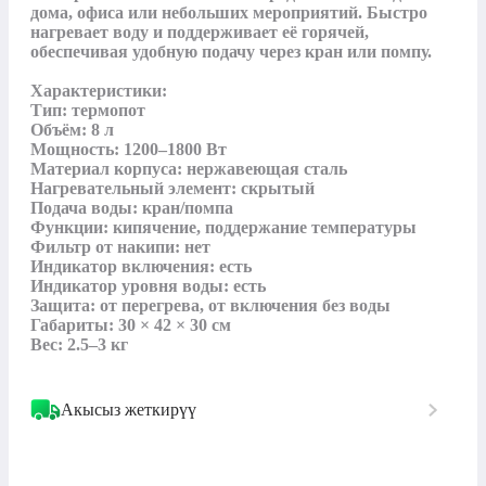
дома, офиса или небольших мероприятий. Быстро 
нагревает воду и поддерживает её горячей, 
обеспечивая удобную подачу через кран или помпу.

Характеристики:

Тип: термопот

Объём: 8 л

Мощность: 1200–1800 Вт

Материал корпуса: нержавеющая сталь

Нагревательный элемент: скрытый

Подача воды: кран/помпа

Функции: кипячение, поддержание температуры

Фильтр от накипи: нет

Индикатор включения: есть

Индикатор уровня воды: есть

Защита: от перегрева, от включения без воды

Габариты: 30 × 42 × 30 см

Вес: 2.5–3 кг
Акысыз жеткирүү