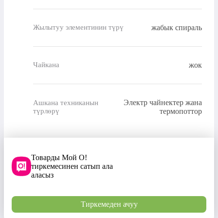
жабык спираль
Жылытуу элементинин түрү
жок
Чайкана
Электр чайнектер жана
Ашкана техниканын
түрлөрү
термопоттор
Товарды Мой О!
тиркемесинен сатып ала
аласыз
Тиркемеден ачуу