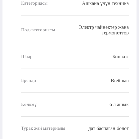
Ашкана үчүн техника
Категориясы
Электр чайнектер жана
Подкатегориясы
термопоттор
Бишкек
Шаар
Brettman
Бренди
6 л ашык
Көлөмү
дат баспаган болот
Турак жай материалы