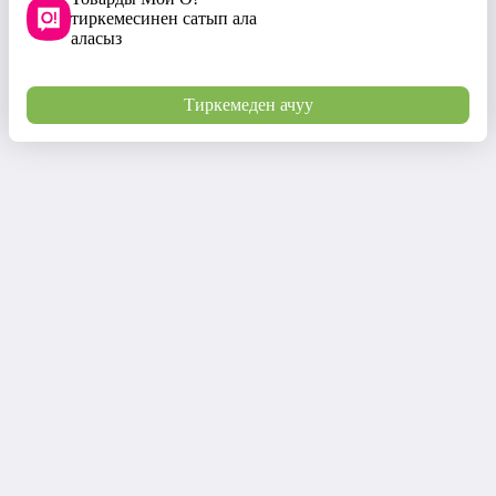
тиркемесинен сатып ала
аласыз
Тиркемеден ачуу