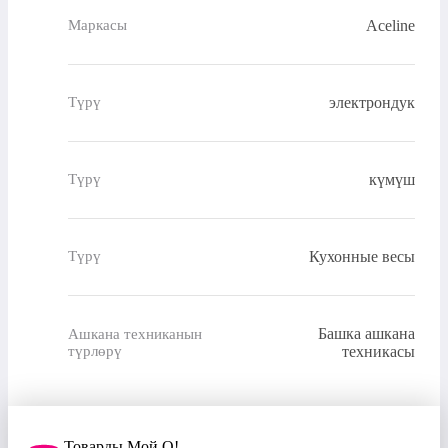
Aceline
Маркасы
электрондук
Түрү
күмүш
Түрү
Кухонные весы
Түрү
Башка ашкана
Ашкана техниканын
түрлөрү
техникасы
Товарды Мой О!