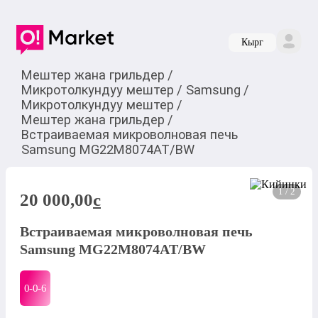
Кырг
Мештер жана грильдер
/
Микротолкундуу мештер
/
Samsung
/
Микротолкундуу мештер
/
Мештер жана грильдер
/
Встраиваемая микроволновая печь
Samsung MG22M8074AT/BW
1 / 2
20 000,00
c
Встраиваемая микроволновая печь
Samsung MG22M8074AT/BW
0-0-
6