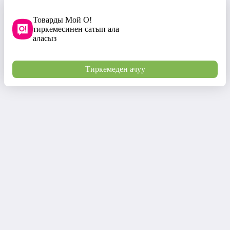
Товарды Мой О!
тиркемесинен сатып ала
аласыз
Тиркемеден ачуу