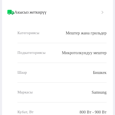
Акысыз жеткирүү
Мештер жана грильдер
Категориясы
Микротолкундуу мештер
Подкатегориясы
Бишкек
Шаар
Samsung
Маркасы
800 Вт - 900 Вт
Кубат, Вт