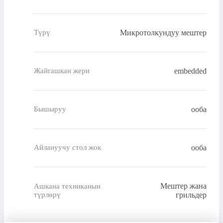
Микротолкундуу мештер
Түрү
embedded
Жайгашкан жери
ооба
Бышыруу
ооба
Айлануучу стол жок
Мештер жана
Ашкана техниканын
түрлөрү
грильдер