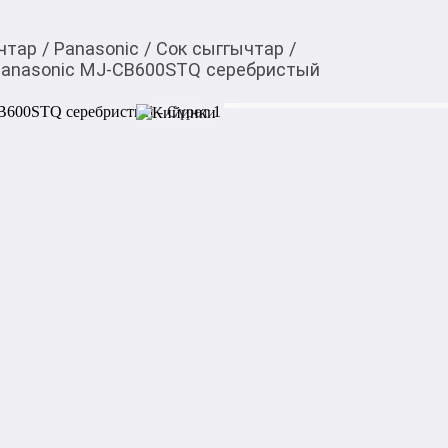
чтар
/
Panasonic
/
Сок сыггычтар
/
Panasonic MJ-CB600STQ серебристый
16 399,00
c
Товарды Мой О!
тиркемесинен сатып ала
Соковыжималка элект
аласыз
CB600STQ серебрист
0-0-
6
Соковыжималка электричес
Центробежная соковыжимал
быстро получать сок из фру
скоростями, широкой горлов
Удобна в эксплуатации и по
использования.
