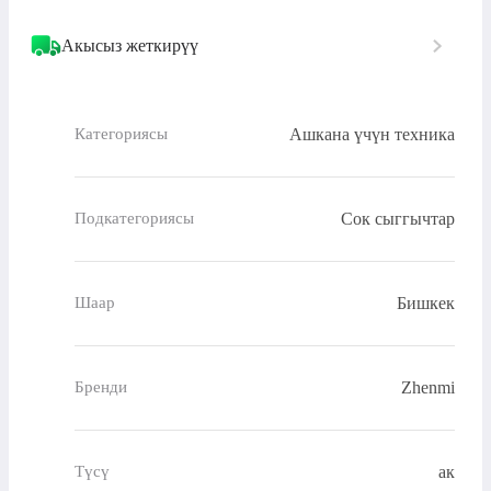
Акысыз жеткирүү
Ашкана үчүн техника
Категориясы
Сок сыггычтар
Подкатегориясы
Бишкек
Шаар
Zhenmi
Бренди
ак
Түсү