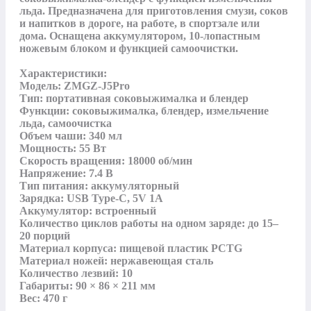
льда. Предназначена для приготовления смузи, соков 
и напитков в дороге, на работе, в спортзале или 
дома. Оснащена аккумулятором, 10-лопастным 
ножевым блоком и функцией самоочистки.

Характеристики:

Модель: ZMGZ-J5Pro

Тип: портативная соковыжималка и блендер

Функции: соковыжималка, блендер, измельчение 
льда, самоочистка

Объем чаши: 340 мл

Мощность: 55 Вт

Скорость вращения: 18000 об/мин

Напряжение: 7.4 В

Тип питания: аккумуляторный

Зарядка: USB Type-C, 5V 1A

Аккумулятор: встроенный

Количество циклов работы на одном заряде: до 15–
20 порций

Материал корпуса: пищевой пластик PCTG

Материал ножей: нержавеющая сталь

Количество лезвий: 10

Габариты: 90 × 86 × 211 мм

Вес: 470 г