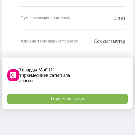
1 л аз
Суу сактагычтын көлөмү
Сок сыггычтар
Ашкана техниканын түрлөрү
Товарды Мой О!
тиркемесинен сатып ала
аласыз
Тиркемеден ачуу