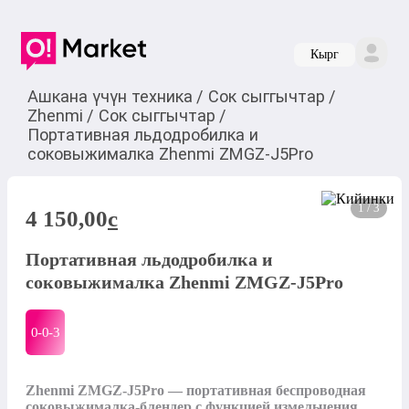
Кырг
Ашкана үчүн техника
/
Сок сыггычтар
/
Zhenmi
/
Сок сыггычтар
/
Портативная льдодробилка и
соковыжималка Zhenmi ZMGZ-J5Pro
1 / 3
4 150,00
c
Портативная льдодробилка и
соковыжималка Zhenmi ZMGZ-J5Pro
0-0-
3
Zhenmi ZMGZ-J5Pro — портативная беспроводная 
соковыжималка-блендер с функцией измельчения 