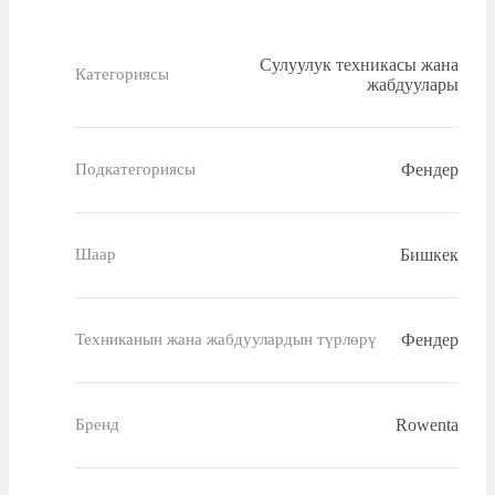
Сулуулук техникасы жана
Категориясы
жабдуулары
Фендер
Подкатегориясы
Бишкек
Шаар
Фендер
Техниканын жана жабдуулардын түрлөрү
Rowenta
Бренд