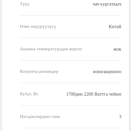
чач кургаткыч
Түрү
Китай
Өлкө өндүрүүчүсү
жок
Ашыкча температурадан коргоо
ионизациялоо
Кошумча режимдер
1700дөн 2200 Ваттга чейин
Кубат, Вт
3
Насадкалардын саны