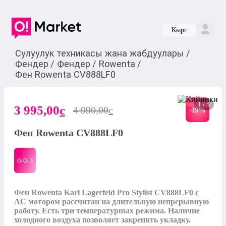
Кырг
Сулуулук техникасы жана жабдуулары
/
Фендер
/
Фендер
/
Rowenta
/
Фен Rowenta CV888LF0
1 / 5
3 995,00
c
4 990,00
c
-
19
%
Фен Rowenta CV888LF0
0-0-
3
Фен Rowenta Karl Lagerfeld Pro Stylist CV888LF0 с 
AC мотором рассчитан на длительную непрерывную 
работу. Есть три температурных режима. Наличие 
холодного воздуха позволяет закрепить укладку. 