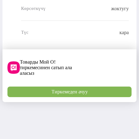
жоктугу
Көрсөткүчү
кара
Түс
Товарды Мой О!
тиркемесинен сатып ала
аласыз
Тиркемеден ачуу