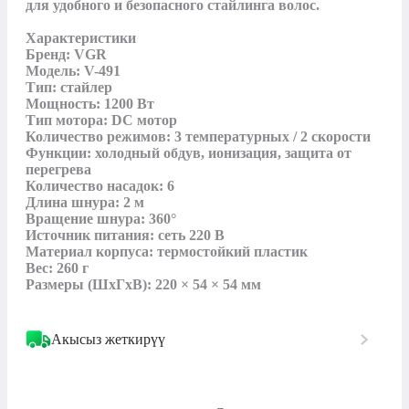
для удобного и безопасного стайлинга волос.

Характеристики

Бренд: VGR

Модель: V-491

Тип: стайлер

Мощность: 1200 Вт

Тип мотора: DC мотор

Количество режимов: 3 температурных / 2 скорости

Функции: холодный обдув, ионизация, защита от 
перегрева

Количество насадок: 6

Длина шнура: 2 м

Вращение шнура: 360°

Источник питания: сеть 220 В

Материал корпуса: термостойкий пластик

Вес: 260 г

Размеры (ШхГхВ): 220 × 54 × 54 мм
Акысыз жеткирүү