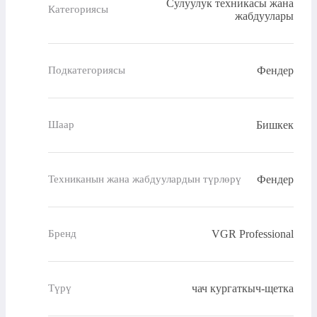
Сулуулук техникасы жана
Категориясы
жабдуулары
Фендер
Подкатегориясы
Бишкек
Шаар
Фендер
Техниканын жана жабдуулардын түрлөрү
VGR Professional
Бренд
чач кургаткыч-щетка
Түрү