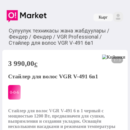
Кырг
Сулуулук техникасы жана жабдуулары
/
Фендер
/
Фендер
/
VGR Professional
/
Стайлер для волос VGR V-491 6в1
1 / 3
3 990,00
c
Стайлер для волос VGR V-491 6в1
0-0-
6
Стайлер для волос VGR V-491 6 в 1 черный с 
мощностью 1200 Вт, предназначен для сушки, 
выпрямления и создания укладок. Оснащён 
несколькими насадками и режимами температуры 