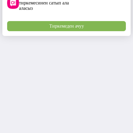
тиркемесинен сатып ала
аласыз
Тиркемеден ачуу