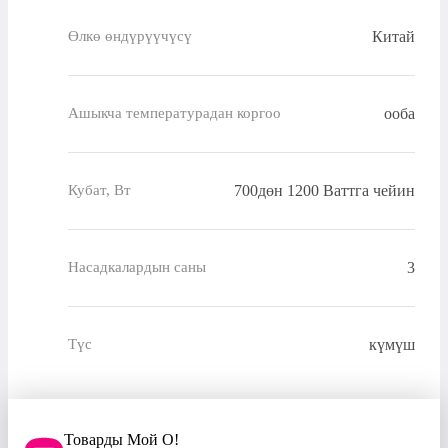
Китай
Өлкө өндүрүүчүсү
ооба
Ашыкча температурадан коргоо
700дөн 1200 Ваттга чейин
Кубат, Вт
3
Насадкалардын саны
күмүш
Түс
Товарды Мой О!