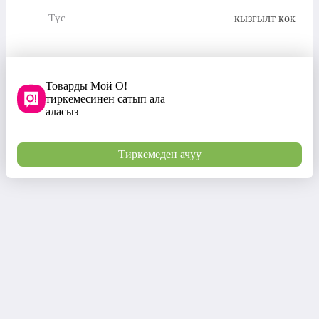
кызгылт көк
Түс
Товарды Мой О!
тиркемесинен сатып ала
аласыз
Тиркемеден ачуу