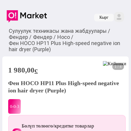
Кырг
Сулуулук техникасы жана жабдуулары
/
Фендер
/
Фендер
/
Hoco
/
Фен HOCO HP11 Plus High-speed negative ion
hair dryer (Purple)
1 / 4
1 980,00
c
Фен HOCO HP11 Plus High-speed negative
ion hair dryer (Purple)
0-0-
3
Бөлүп төлөөгө/кредитке товарлар