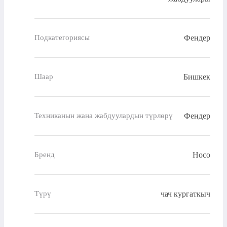
Фендер
Подкатегориясы
Бишкек
Шаар
Фендер
Техниканын жана жабдуулардын түрлөрү
Hoco
Бренд
чач кургаткыч
Түрү