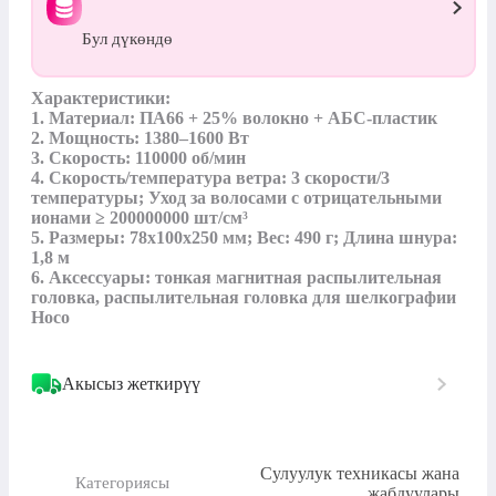
Бул дүкөндө
Характеристики:

1. Материал: ПА66 + 25% волокно + АБС-пластик

2. Мощность: 1380–1600 Вт

3. Скорость: 110000 об/мин

4. Скорость/температура ветра: 3 скорости/3 
температуры; Уход за волосами с отрицательными 
ионами ≥ 200000000 шт/см³

5. Размеры: 78х100х250 мм; Вес: 490 г; Длина шнура: 
1,8 м

6. Аксессуары: тонкая магнитная распылительная 
головка, распылительная головка для шелкографии 
Hoco
Акысыз жеткирүү
Сулуулук техникасы жана
Категориясы
жабдуулары