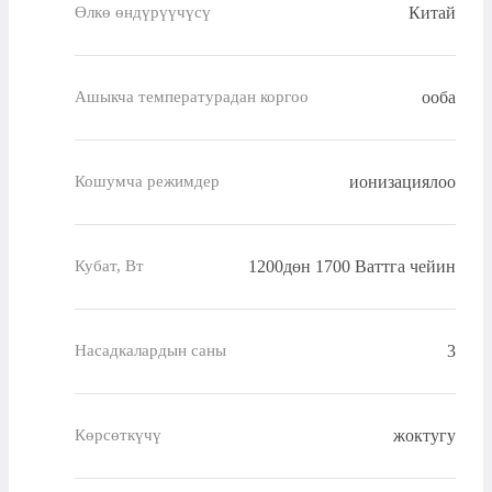
Китай
Өлкө өндүрүүчүсү
ооба
Ашыкча температурадан коргоо
ионизациялоо
Кошумча режимдер
1200дөн 1700 Ваттга чейин
Кубат, Вт
3
Насадкалардын саны
жоктугу
Көрсөткүчү