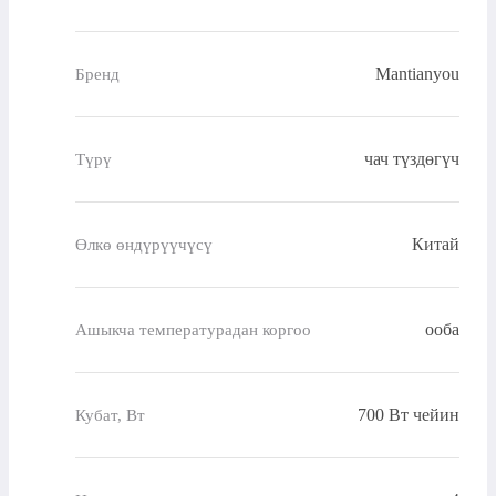
Mantianyou
Бренд
чач түздөгүч
Түрү
Китай
Өлкө өндүрүүчүсү
ооба
Ашыкча температурадан коргоо
700 Вт чейин
Кубат, Вт