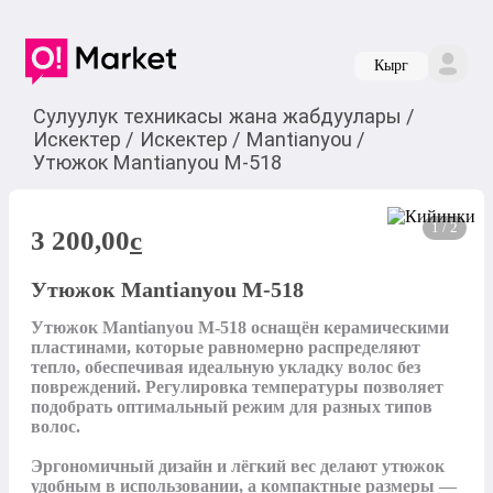
Кырг
Сулуулук техникасы жана жабдуулары
/
Искектер
/
Искектер
/
Mantianyou
/
Утюжок Mantianyou М-518
1 / 2
3 200,00
c
Утюжок Mantianyou М-518
Утюжок Mantianyou М-518 оснащён керамическими 
пластинами, которые равномерно распределяют 
тепло, обеспечивая идеальную укладку волос без 
повреждений. Регулировка температуры позволяет 
подобрать оптимальный режим для разных типов 
волос.

Эргономичный дизайн и лёгкий вес делают утюжок 
удобным в использовании, а компактные размеры — 