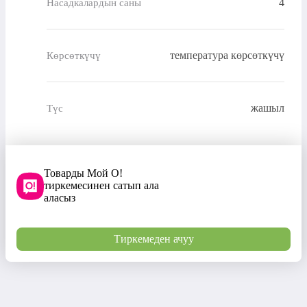
4
Насадкалардын саны
температура көрсөткүчү
Көрсөткүчү
жашыл
Түс
Товарды Мой О!
тиркемесинен сатып ала
аласыз
Тиркемеден ачуу