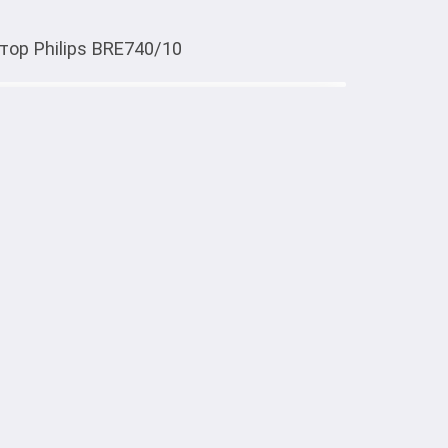
ор Philips BRE740/10
Тиркемеден ачуу
740/10
00 обеспечивает максимально тщательную 
ю для кожи.

00 — это эффективная и одновременно 
 усовершенствованной системы эпиляции, 
 захватов волосков в минуту. 

е обработать большую поверхность за одно 
чной гладкости на срок до 4 недель. 