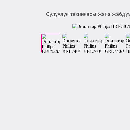
Сулуулук техникасы жана жабду