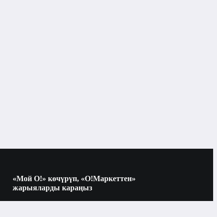
Эпиляторлор
Бишкек
Эпиляторлор
улардын түрлөрү
Philips
эпилятор
«Мой О!» көчүрүп, «О!Маркеттен»
жарыяларды караңыз
назик жерлер үчүн сопло
Көчүрүү үчүн камераны QR-кодго
багыттаңыз