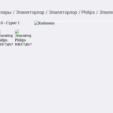
улары
/
Эпиляторлор
/
Эпиляторлор
/
Philips
/
Эпилят
15 799,00
c
Товарды Мой О!
тиркемесинен сатып ала
Эпилятор Philips BRE
аласыз
0-0-
6
Эпилятор Philips Series 80
эпиляцию, при этом бережну
Эпилятор Philips Series 80
бережная эпиляция за счет
обеспечивающей более 70 000
Это означает, что вы может
движение и добиться безупре