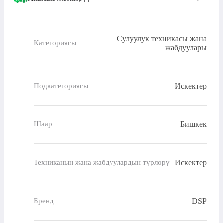
Сулуулук техникасы жана
Категориясы
жабдуулары
Искектер
Подкатегориясы
Бишкек
Шаар
Искектер
Техниканын жана жабдуулардын түрлөрү
DSP
Бренд