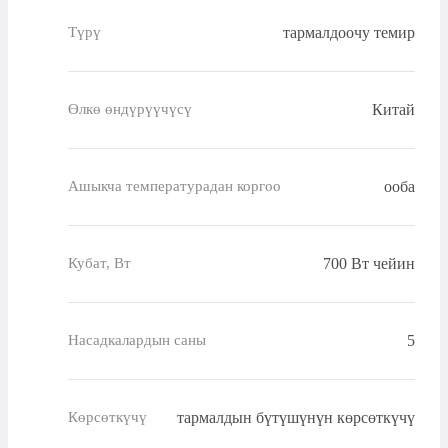
тармалдоочу темир
Түрү
Китай
Өлкө өндүрүүчүсү
ооба
Ашыкча температурадан коргоо
700 Вт чейин
Кубат, Вт
5
Насадкалардын саны
тармалдын бүтүшүнүн көрсөткүчү
Көрсөткүчү