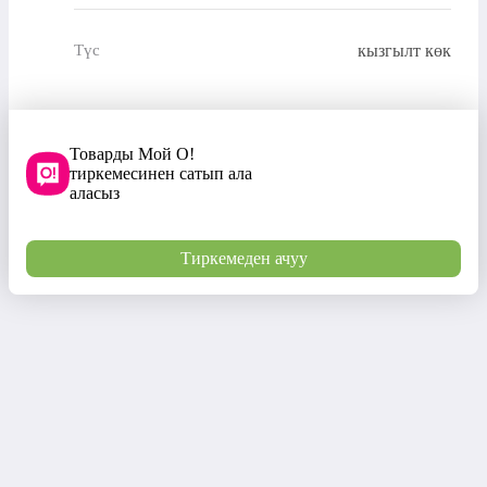
кызгылт көк
Түс
Товарды Мой О!
тиркемесинен сатып ала
аласыз
Тиркемеден ачуу