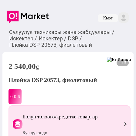
Кырг
Сулуулук техникасы жана жабдуулары
/
Искектер
/
Искектер
/
DSP
/
Плойка DSP 20573, фиолетовый
1 / 5
2 540,00
c
Плойка DSP 20573, фиолетовый
0-0-
6
Бөлүп төлөөгө/кредитке товарлар
Бул дүкөндө