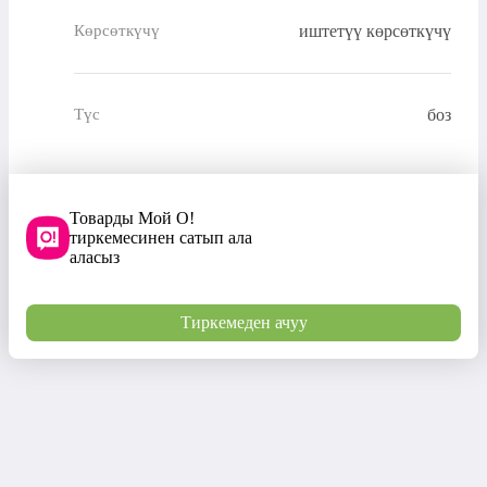
иштетүү көрсөткүчү
Көрсөткүчү
боз
Түс
Товарды Мой О!
тиркемесинен сатып ала
аласыз
Тиркемеден ачуу