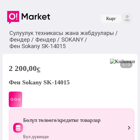
Кырг
Сулуулук техникасы жана жабдуулары
/
Фендер
/
Фендер
/
SOKANY
/
Фен Sokany SK-14015
1 / 3
2 200,00
c
Фен Sokany SK-14015
0-0-
6
Бөлүп төлөөгө/кредитке товарлар
Бул дүкөндө