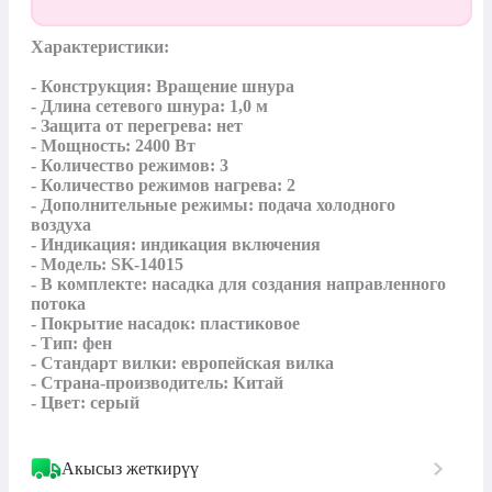
Характеристики:

- Конструкция: Вращение шнура

- Длина сетевого шнура: 1,0 м

- Защита от перегрева: нет

- Мощность: 2400 Вт

- Количество режимов: 3

- Количество режимов нагрева: 2

- Дополнительные режимы: подача холодного 
воздуха

- Индикация: индикация включения

- Модель: SK-14015

- В комплекте: насадка для создания направленного 
потока

- Покрытие насадок: пластиковое

- Тип: фен

- Стандарт вилки: европейская вилка

- Страна-производитель: Китай

- Цвет: серый
Акысыз жеткирүү