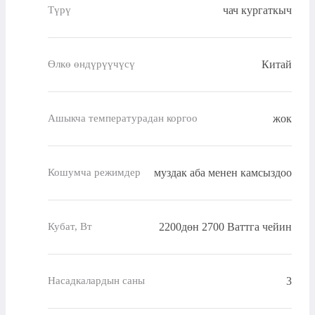
чач кургаткыч
Түрү
Китай
Өлкө өндүрүүчүсү
жок
Ашыкча температурадан коргоо
муздак аба менен камсыздоо
Кошумча режимдер
2200дөн 2700 Ваттга чейин
Кубат, Вт
3
Насадкалардын саны