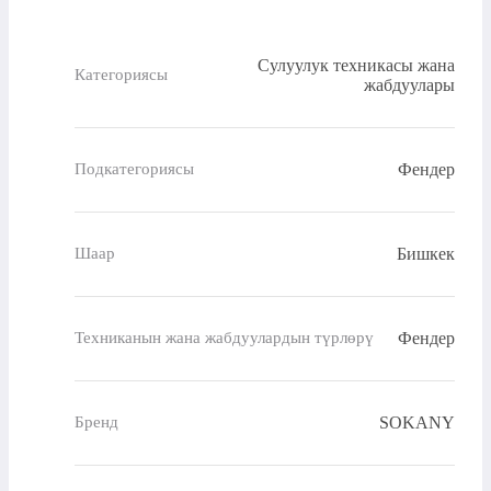
Сулуулук техникасы жана
Категориясы
жабдуулары
Фендер
Подкатегориясы
Бишкек
Шаар
Фендер
Техниканын жана жабдуулардын түрлөрү
SOKANY
Бренд