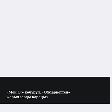
Бишкек
Фендер
улардын түрлөрү
Dyson
стайлер
«Мой О!» көчүрүп, «О!Маркеттен»
ооба
 коргоо
жарыяларды караңыз
Көчүрүү үчүн камераны QR-кодго
багыттаңыз