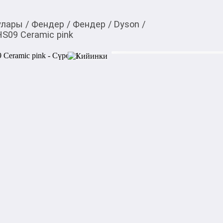
улары
/
Фендер
/
Фендер
/
Dyson
/
S09 Ceramic pink
73 500,00
c
Товарды Мой О!
тиркемесинен сатып ала
Стайлер Dyson Aiwap 
аласыз
0-0-
9
Встречайте новейший мульт
универсальный инструмент 
полную свободу творчества 
инновационному мотору Hyp
раза более сильный поток в
быстрее и бережнее, чем ког
Новая насадка Airsmooth 2x