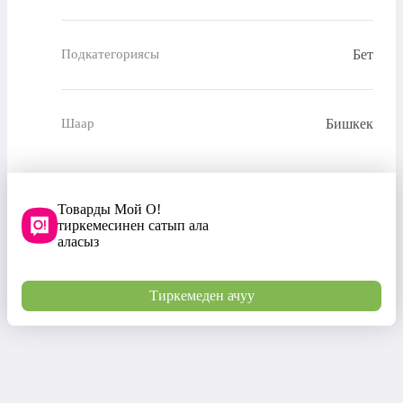
Бет
Подкатегориясы
Бишкек
Шаар
Товарды Мой О!
тиркемесинен сатып ала
аласыз
Тиркемеден ачуу