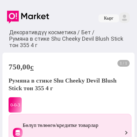
Кырг
Декоративдүү косметика
/
Бет
/
Румяна в стике Shu Cheeky Devil Blush Stick
тон 355 4 г
1 / 1
750,00
c
Румяна в стике Shu Cheeky Devil Blush
Stick тон 355 4 г
0-0-
3
Бөлүп төлөөгө/кредитке товарлар