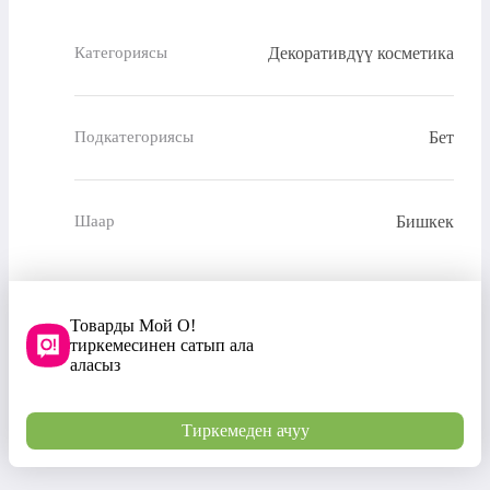
Декоративдүү косметика
Категориясы
Бет
Подкатегориясы
Бишкек
Шаар
Товарды Мой О!
тиркемесинен сатып ала
аласыз
Тиркемеден ачуу