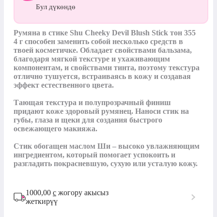
Бул дүкөндө
Румяна в стике Shu Cheeky Devil Blush Stick тон 355 
4 г способен заменить собой несколько средств в 
твоей косметичке. Обладает свойствами бальзама, 
благодаря мягкой текстуре и ухаживающим 
компонентам, и свойствами тинта, поэтому текстура 
отлично тушуется, встраиваясь в кожу и создавая 
эффект естественного цвета.

Тающая текстура и полупрозрачный финиш 
придают коже здоровый румянец. Наноси стик на 
губы, глаза и щеки для создания быстрого 
освежающего макияжа.

Стик обогащен маслом Ши – высоко увлажняющим 
ингредиентом, который помогает успокоить и 
разгладить покрасневшую, сухую или усталую кожу.
1000,00
с
жогору акысыз
жеткирүү