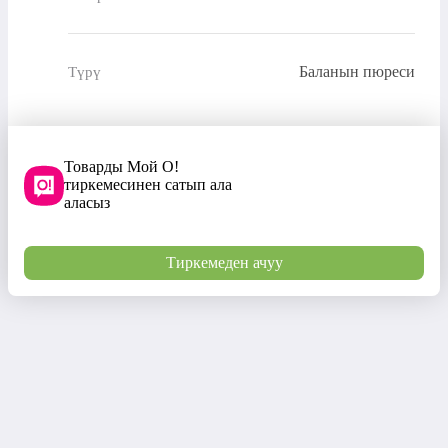
Баланын пюреси
Түрү
Товарды Мой О!
тиркемесинен сатып ала
аласыз
Тиркемеден ачуу