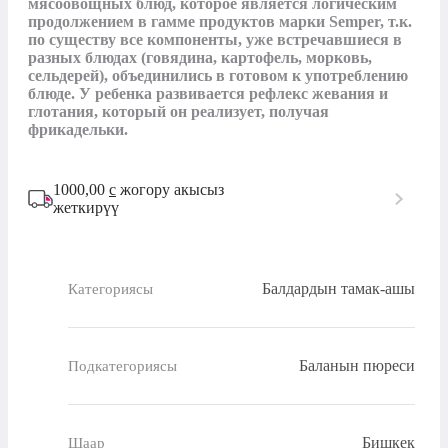
мясоовощных блюд, которое является логическим 
продолжением в гамме продуктов марки Semper, т.к. 
по существу все компоненты, уже встречавшиеся в 
разных блюдах (говядина, картофель, морковь, 
сельдерей), объединились в готовом к употреблению 
блюде. У ребенка развивается рефлекс жевания и 
глотания, который он реализует, получая 
фрикадельки.
1000,00
с
жогору акысыз
жеткирүү
Балдардын тамак-ашы
Категориясы
Баланын пюреси
Подкатегориясы
Бишкек
Шаар