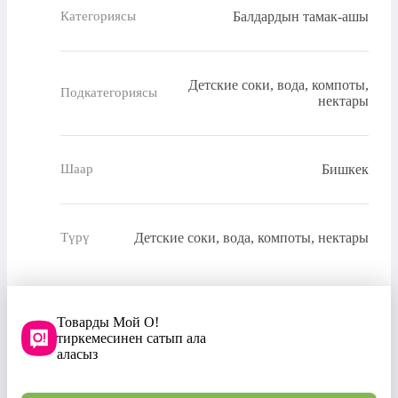
Балдардын тамак-ашы
Категориясы
Детские соки, вода, компоты,
Подкатегориясы
нектары
Бишкек
Шаар
Детские соки, вода, компоты, нектары
Түрү
Товарды Мой О!
тиркемесинен сатып ала
аласыз