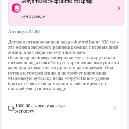
Бөлүп төлөөгө/кредитке товарлар
Бул дүкөндө
Артикул: 35267

Детская негазированная вода «ФрутоНяня» 330 мл – 
это основа здорового рациона ребенка с первых дней 
жизни. Благодаря своему тщательно 
сбалансированному минеральному составу детская 
питьевая вода способствует укреплению иммунитета 
малыша и помогает ему расти и развиваться. Она 
готова к употреблению и не требует кипячения. 
Маленькую бутылку воды «ФрутоНяня» удобно 
брать с собой, чтобы малыш в любое время и с 
пользой мог утолить жажду.
1000,00
с
жогору акысыз
жеткирүү