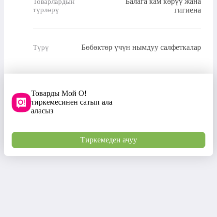
Балага кам көрүү жана
Товарлардын
түрлөрү
гигиена
Бөбөктөр үчүн нымдуу салфеткалар
Түрү
Товарды Мой О!
тиркемесинен сатып ала
аласыз
Тиркемеден ачуу