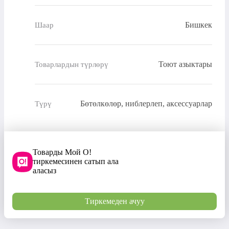
Бишкек
Шаар
Тоют азыктары
Товарлардын түрлөрү
Бөтөлкөлөр, ниблерлеп, аксессуарлар
Түрү
Товарды Мой О!
тиркемесинен сатып ала
аласыз
Тиркемеден ачуу