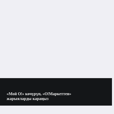
Тиш пасталары, гелдери, күлмайдасы
Бишкек
Балага кам көрүү жана гигиена
Балдардын терисине кам көрүү каражаттары
«Мой О!» көчүрүп, «О!Маркеттен»
жарыяларды караңыз
Көчүрүү үчүн камераны QR-кодго
багыттаңыз