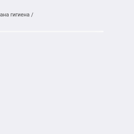
ана гигиена
/
Тиркемеден ачуу
акоша со вкусом малины 60 мл
тке товарлар