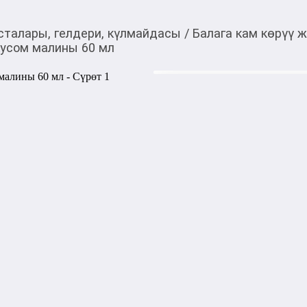
сталары, гелдери, күлмайдасы
/
Балага кам көрүү ж
кусом малины 60 мл
130,00
c
Товарды Мой О!
тиркемесинен сатып ала
Зубная паста-гель Др
аласыз
0-0-
3
Бөлүп төлөөгө/креди
Бул дүкөндө
Артикул: 05686
